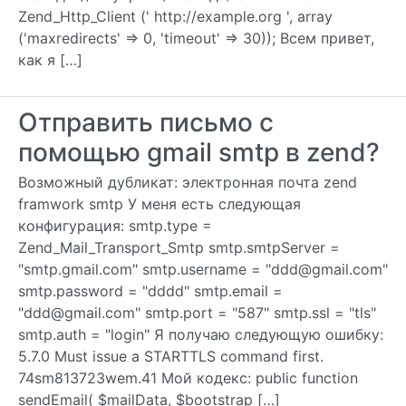
Zend_Http_Client (' http://example.org ', array
('maxredirects' => 0, 'timeout' => 30)); Всем привет,
как я […]
Отправить письмо с
помощью gmail smtp в zend?
Возможный дубликат: электронная почта zend
framwork smtp У меня есть следующая
конфигурация: smtp.type =
Zend_Mail_Transport_Smtp smtp.smtpServer =
"smtp.gmail.com" smtp.username = "ddd@gmail.com"
smtp.password = "dddd" smtp.email =
"ddd@gmail.com" smtp.port = "587" smtp.ssl = "tls"
smtp.auth = "login" Я получаю следующую ошибку:
5.7.0 Must issue a STARTTLS command first.
74sm813723wem.41 Мой кодекс: public function
sendEmail( $mailData, $bootstrap […]