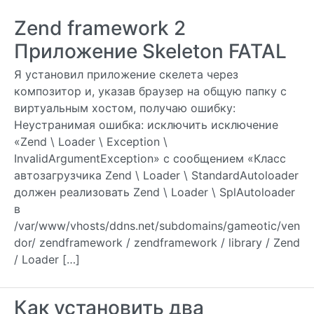
Zend framework 2
Приложение Skeleton FATAL
Я установил приложение скелета через
композитор и, указав браузер на общую папку с
виртуальным хостом, получаю ошибку:
Неустранимая ошибка: исключить исключение
«Zend \ Loader \ Exception \
InvalidArgumentException» с сообщением «Класс
автозагрузчика Zend \ Loader \ StandardAutoloader
должен реализовать Zend \ Loader \ SplAutoloader
в
/var/www/vhosts/ddns.net/subdomains/gameotic/ven
dor/ zendframework / zendframework / library / Zend
/ Loader […]
Как установить два