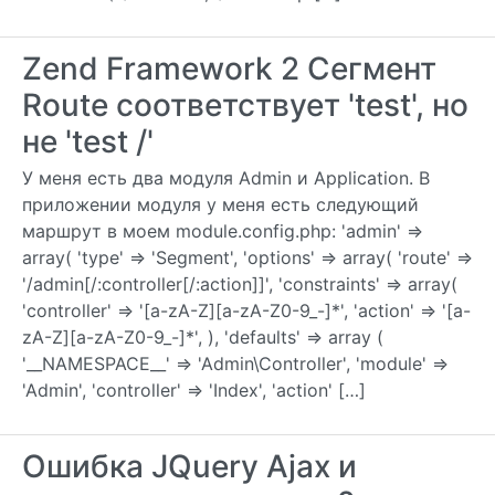
Zend Framework 2 Сегмент
Route соответствует 'test', но
не 'test /'
У меня есть два модуля Admin и Application. В
приложении модуля у меня есть следующий
маршрут в моем module.config.php: 'admin' =>
array( 'type' => 'Segment', 'options' => array( 'route' =>
'/admin[/:controller[/:action]]', 'constraints' => array(
'controller' => '[a-zA-Z][a-zA-Z0-9_-]*', 'action' => '[a-
zA-Z][a-zA-Z0-9_-]*', ), 'defaults' => array (
'__NAMESPACE__' => 'Admin\Controller', 'module' =>
'Admin', 'controller' => 'Index', 'action' […]
Ошибка JQuery Ajax и