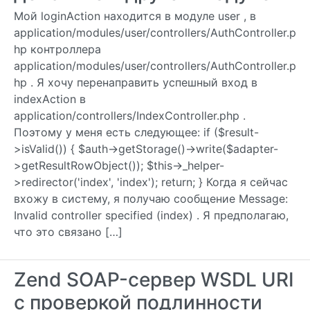
Мой loginAction находится в модуле user , в
application/modules/user/controllers/AuthController.p
hp контроллера
application/modules/user/controllers/AuthController.p
hp . Я хочу перенаправить успешный вход в
indexAction в
application/controllers/IndexController.php .
Поэтому у меня есть следующее: if ($result-
>isValid()) { $auth->getStorage()->write($adapter-
>getResultRowObject()); $this->_helper-
>redirector('index', 'index'); return; } Когда я сейчас
вхожу в систему, я получаю сообщение Message:
Invalid controller specified (index) . Я предполагаю,
что это связано […]
Zend SOAP-сервер WSDL URI
с проверкой подлинности