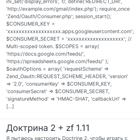
ini_set('display_errors', 1); define('REDIRECT_URI',
'http://example.com/gmail/index.php'); require_once
'Zend/Oauth/Consumer.php'; session_start();
$CONSUMER_KEY =
'xxxxxxxxxxxxxxxxxxx.apps.googleusercontent.com';
$CONSUMER_SECRET = 'xxxxxxxxxxxxxxxxxxxx'; //
Multi-scoped token. $SCOPES = array(
'https://docs.google.com/feeds/',
'https://spreadsheets.google.com/feeds/' );
$oauthOptions = array( 'requestScheme' =>
Zend_Oauth::REQUEST_SCHEME_HEADER, 'version'
=> '2.0', 'consumerKey' => $CONSUMER_KEY,
'consumerSecret' => $CONSUMER_SECRET,
'signatureMethod' => 'HMAC-SHA1', 'callbackUrl' =>
[…]
Доктрина 2 + zf 1.11
Я пытаюсь настроить Doctrine 2, чтобы играть с