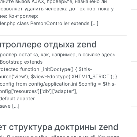
ните вызов AJAX, проверьте, назначено ли
позволяет удалить человека до тех пор, пока у
ие: Контроллер:
ler.php class PersonController extends […]
нтроллере отдыха zend
роллер остатка, как, например, в ссылке здесь.
Bootstrap extends
tected function _initDoctype() { $this-
ource('view'); $view->doctype('XHTML1_STRICT'); }
 config from config/application.ini $config = $this-
fig['resources']['db']['adapter'],
 default adapter
/save […]
ует структура доктрины zend