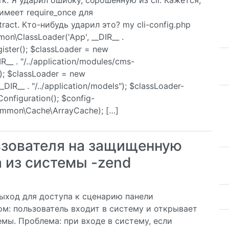
. Я ударил ошибку, сброшенную из cli. Кажется,
 имеет require_once для
ract. Кто-нибудь ударил это? my cli-config.php
n\ClassLoader('App', __DIR__ .
gister(); $classLoader = new
__ . "/../application/modules/cms-
(); $classLoader = new
DIR__ . "/../application/models"); $classLoader-
onfiguration(); $config-
ommon\Cache\ArrayCache); […]
ьзователя на защищенную
 из системы -zend
выход для доступа к сценарию панели
м: пользователь входит в систему и открывает
емы. Проблема: при входе в систему, если