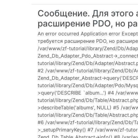
Сообщение. Для этого 
расширение PDO, но ра
An error occurred Application error Excep
требуется расширение PDO, но расширен
/var/www/zf-tutorial/library/Zend/Db/Ada
Zend_Db_Adapter_Pdo_Abstract->_connect
tutorial/library/Zend/Db/Adapter/Abstrac
#2 /var/www/zf-tutorial/library/Zend/Db/
Zend_Db_Adapter_Abstract->query('DESCRI
tutorial/library/Zend/Db/Adapter/Pdo/Mys
>query('DESCRIBE `album…') #4 /var/www
tutorial/library/Zend/Db/Table/Abstract.
>describeTable('albums', NULL) #5 /var/w
tutorial/library/Zend/Db/Table/Abstract.
#6 /var/www/zf-tutorial/library/Zend/Db/
>_setupPrimaryKey() #7 /var/www/zf-tutori
Zend_Db_Table_Abstract->info() #8 /var/