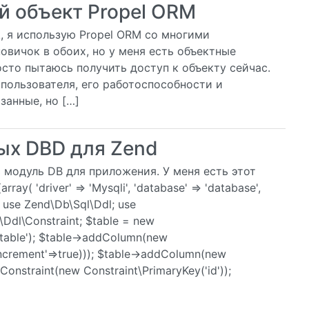
й объект Propel ORM
, я использую Propel ORM со многими
овичок в обоих, но у меня есть объектные
сто пытаюсь получить доступ к объекту сейчас.
 пользователя, его работоспособности и
занные, но […]
ых DBD для Zend
ь модуль DB для приложения. У меня есть этот
y( 'driver' => 'Mysqli', 'database' => 'database',
); use Zend\Db\Sql\Ddl; use
Ddl\Constraint; $table = new
('table'); $table->addColumn(new
oincrement'=>true))); $table->addColumn(new
Constraint(new Constraint\PrimaryKey('id'));