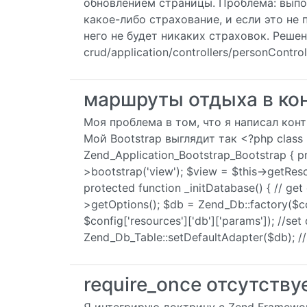
обновлением страницы. Проблема: выпол
какое-либо страхование, и если это не 
него не будет никаких страховок. Решен
crud/application/controllers/personControl
маршруты отдыха в ко
Моя проблема в том, что я написал конт
Мой Bootstrap выглядит так <?php class 
Zend_Application_Bootstrap_Bootstrap { pro
>bootstrap('view'); $view = $this->getRes
protected function _initDatabase() { // get
>getOptions(); $db = Zend_Db::factory($con
$config['resources']['db']['params']); //set
Zend_Db_Table::setDefaultAdapter($db); /
require_once отсутств