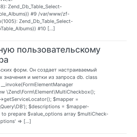
(78): Zend_Db_Table_Select-
ble_Albums)) #9 /var/www/zf-
hp(1005): Zend_Db_Table_Select-
bTable_Albums)) #10 […]
нную пользовательскому
ра
ьских форм. Он создает настраиваемый
x значения и метки из запроса db. class
n __invoke(FormElementManager
ew \Zend\Form\Element\MultiCheckbox();
>getServiceLocator(); $mapper =
Query\DB'); $descriptions = $mapper-
g to prepare $value_options array $multiCheck-
options' => […]