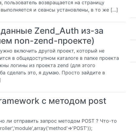
а, пользователь возвращается на страницу
выполняется и сеансы установлены, в то же […]
данные Zend_Auth из-за
нем non-zend-проекте)
нужно включить другой проект, который не
нится в общедоступном каталоге в папке проекта
жны логины из проекта zend (для этого
оба сделать это, я думаю. Просто зайдите в
]
ramework с методом post
но ли отправить запрос методом POST ? Что-то
roller','module',array('method'=>'POST'));