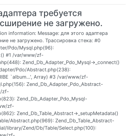
адаптера требуется
сширение не загружено.
tion information: Message: для этого адаптера
ие не загружено. Трассировка стека: #0
pter/Pdo/Mysql.php(96):
() #1 /var/www/zf-
t.php(448): Zend_Db_Adapter_Pdo_Mysql->_connect()
Adapter/Pdo/Abstract.php(238):
BE `album…', Array) #3 /var/www/zf-
ql.php(156): Zend_Db_Adapter_Pdo_Abstract-
/zf-
php(823): Zend_Db_Adapter_Pdo_Mysql-
ww/zf-
php(862): Zend_Db_Table_Abstract->_setupMetadata()
Table/Abstract.php(969): Zend_Db_Table_Abstract-
al/library/Zend/Db/Table/Select.php(100):
www/zf-