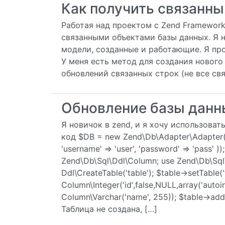
Как получить связанны
Работая над проектом с Zend Framework
связанными объектами базы данных. Я н
модели, созданные и работающие. Я про
У меня есть метод для создания нового
обновлений связанных строк (не все свя
Обновление базы данн
Я новичок в zend, и я хочу использоват
код $DB = new Zend\Db\Adapter\Adapter(arra
'username' => 'user', 'password' => 'pass' )
Zend\Db\Sql\Ddl\Column; use Zend\Db\Sql\
Ddl\CreateTable('table'); $table->setTable
Column\Integer('id',false,NULL,array('aut
Column\Varchar('name', 255)); $table->add
Таблица не создана, […]