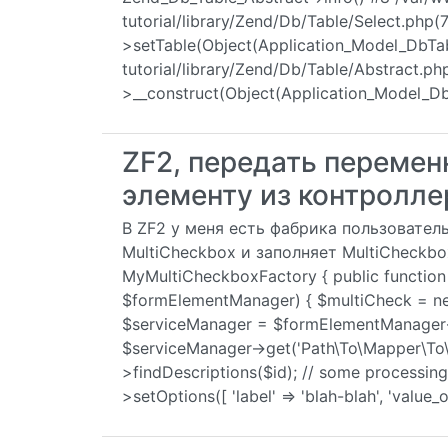
tutorial/library/Zend/Db/Table/Select.php
>setTable(Object(Application_Model_DbTa
tutorial/library/Zend/Db/Table/Abstract.p
>__construct(Object(Application_Model_D
ZF2, передать переме
элементу из контролле
В ZF2 у меня есть фабрика пользовател
MultiCheckbox и заполняет MultiCheckbo
MyMultiCheckboxFactory { public functio
$formElementManager) { $multiCheck = n
$serviceManager = $formElementManager-
$serviceManager->get('Path\To\Mapper\To\
>findDescriptions($id); // some processin
>setOptions([ 'label' => 'blah-blah', 'value_