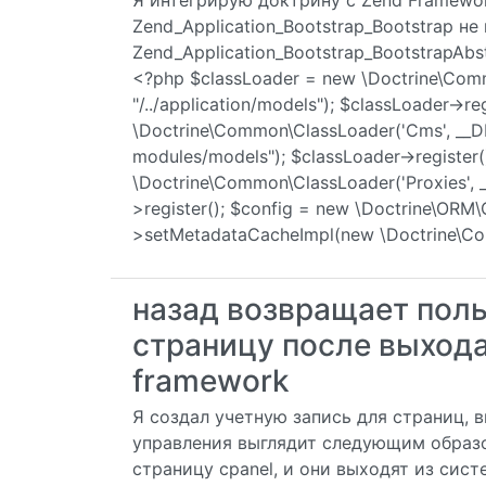
Я интегрирую доктрину с Zend Framework
Zend_Application_Bootstrap_Bootstrap не
Zend_Application_Bootstrap_BootstrapAbst
<?php $classLoader = new \Doctrine\Commo
"/../application/models"); $classLoader->re
\Doctrine\Common\ClassLoader('Cms', __DIR
modules/models"); $classLoader->register
\Doctrine\Common\ClassLoader('Proxies', __
>register(); $config = new \Doctrine\ORM\C
>setMetadataCacheImpl(new \Doctrine\C
назад возвращает пол
страницу после выхода
framework
Я создал учетную запись для страниц, 
управления выглядит следующим образо
страницу cpanel, и они выходят из сист