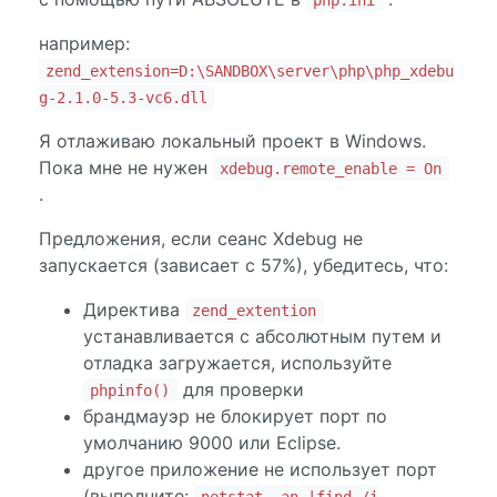
php.ini
например:
zend_extension=D:\SANDBOX\server\php\php_xdebu
g-2.1.0-5.3-vc6.dll
Я отлаживаю локальный проект в Windows.
Пока мне не нужен
xdebug.remote_enable = On
.
Предложения, если сеанс Xdebug не
запускается (зависает с 57%), убедитесь, что:
Директива
zend_extention
устанавливается с абсолютным путем и
отладка загружается, используйте
для проверки
phpinfo()
брандмауэр не блокирует порт по
умолчанию 9000 или Eclipse.
другое приложение не использует порт
(выполните: