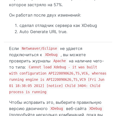
которое застряло на 57%.
Он работал после двух изменений:
сделал отладчик сервера как XDebug
Auto Generate URL true.
Если
не удается
Netweaver/Eclipse
подключиться к
, вы можете
XDebug
проверить журналы
на наличие чего-
Apache
то типа:
Cannot load Xdebug - it was built
with configuration API220090626,TS,VC6, whereas
running engine is API220090626,TS,VC9 [Fri Jun
01 18:38:05 2012] [notice] Child 3404: Child
process is running
Чтобы исправить это, выберите правильную
версию двоичного
веб-сайта
XDebug
XDebug
(попробуйте несколько комбинаций, пока вы