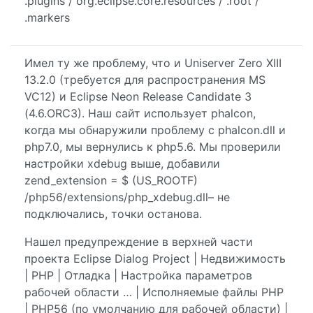
.plugins / org.eclipse.core.resources / .root /
.markers
Имел ту же проблему, что и Uniserver Zero XIII
13.2.0 (требуется для распространения MS
VC12) и Eclipse Neon Release Candidate 3
(4.6.ORC3). Наш сайт использует phalcon,
когда мы обнаружили проблему с phalcon.dll и
php7.0, мы вернулись к php5.6. Мы проверили
настройки xdebug выше, добавили
zend_extension = $ (US_ROOTF)
/php56/extensions/php_xdebug.dll– не
подключались, точки останова.
Нашел предупреждение в верхней части
проекта Eclipse Dialog Project | Недвижимость
| PHP | Отладка | Настройка параметров
рабочей области … | Исполняемые файлы PHP
| PHP56 (по умолчанию для рабочей области) |