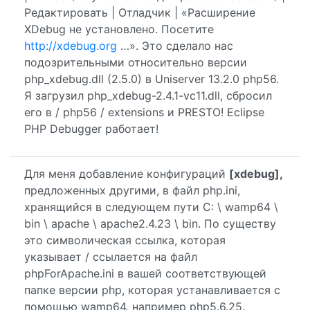
Редактировать | Отладчик | «Расширение
XDebug не установлено. Посетите
http://xdebug.org
…». Это сделало нас
подозрительными относительно версии
php_xdebug.dll (2.5.0) в Uniserver 13.2.0 php56.
Я загрузил php_xdebug-2.4.1-vc11.dll, сбросил
его в / php56 / extensions и PRESTO! Eclipse
PHP Debugger работает!
Для меня добавление конфигураций
[xdebug],
предложенных другими, в файл php.ini,
хранящийся в следующем пути C: \ wamp64 \
bin \ apache \ apache2.4.23 \ bin. По существу
это символическая ссылка, которая
указывает / ссылается на файл
phpForApache.ini в вашей соответствующей
папке версии php, которая устанавливается с
помощью wamp64, например php5.6.25.