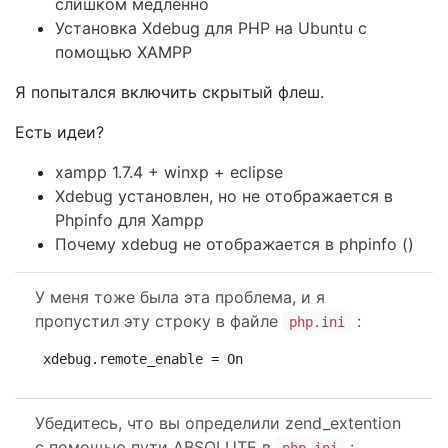
слишком медленно
Установка Xdebug для PHP на Ubuntu с
помощью XAMPP
Я попытался включить скрытый флеш.
Есть идеи?
xampp 1.7.4 + winxp + eclipse
Xdebug установлен, но не отображается в
Phpinfo для Xampp
Почему xdebug не отображается в phpinfo ()
У меня тоже была эта проблема, и я
пропустил эту строку в файле
:
php.ini
xdebug.remote_enable = On
Убедитесь, что вы определили zend_extention
с помощью пути ABSOLUTE в
: