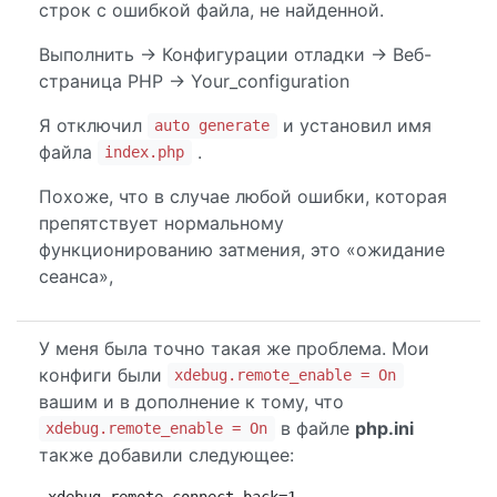
строк с ошибкой файла, не найденной.
Выполнить -> Конфигурации отладки -> Веб-
страница PHP -> Your_configuration
Я отключил
и установил имя
auto generate
файла
.
index.php
Похоже, что в случае любой ошибки, которая
препятствует нормальному
функционированию затмения, это «ожидание
сеанса»,
У меня была точно такая же проблема. Мои
конфиги были
xdebug.remote_enable = On
вашим и в дополнение к тому, что
в файле
php.ini
xdebug.remote_enable = On
также добавили следующее:
xdebug.remote_connect_back=1