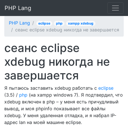
PHP Lang
PHP Lang
eclipse
php
xampp xdebug
сеанс eclipse xdebug никогда не завершается
сеанс eclipse
xdebug никогда не
завершается
Я пытаюсь заставить xdebug работать с
eclipse
(3.5) /
php
(на xampp windows 7). Я подтвердил, что
xdebug включен в php – у меня есть причудливый
вывод, и моя phpinfo показывает все файлы
xdebug. У меня удаленная отладка, и я набрал IP-
адрес lan на моей машине eclipse.