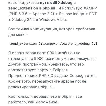
кавычки, указав
путь к dll Xdebug
в
zend_extension
в
php.ini
. Я использую XAMPP
(PHP 5.3.6 + Apache 2.2) + Eclipse Indigo + PDT
+ Xdebug 2.1.2 в Windows Vista.
Вот точная конфигурация, которая сработала
для меня –
zend_extension=C:\xampp\php\ext\php_xdebug-2.1.2-5
Я использовал порт 9001, чтобы он не
столкнулся с 9000, если он уже используется
другой программой. Убедитесь, что это
соответствует порту в Eclipse>
Предпочтения> PHP> Отладка> Xdebug тоже.
Кроме того, перезапустите apache после
редактирования php.ini.
Как только я добавил это в php.ini, все
работало, как мороженое.