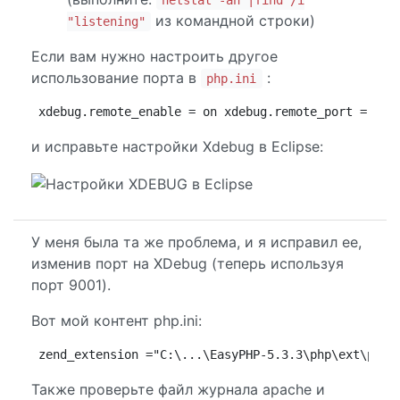
netstat -an |find /i
из командной строки)
"listening"
Если вам нужно настроить другое
использование порта в
:
php.ini
xdebug.remote_enable = on xdebug.remote_port = XXX
и исправьте настройки Xdebug в Eclipse:
У меня была та же проблема, и я исправил ее,
изменив порт на XDebug (теперь используя
порт 9001).
Вот мой контент php.ini:
zend_extension ="C:\...\EasyPHP-5.3.3\php\ext\php_
Также проверьте файл журнала apache и