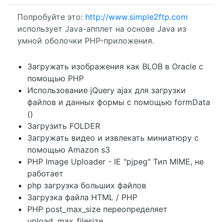
Попробуйте это:
http://www.simple2ftp.com
использует Java-апплет на основе Java из
умной оболочки PHP-приложения.
Загружать изображения как BLOB в Oracle с
помощью PHP
Использование jQuery ajax для загрузки
файлов и данных формы с помощью formData
()
Загрузить FOLDER
Загружать видео и извлекать миниатюру с
помощью Amazon s3
PHP Image Uploader - IE "pjpeg" Тип MIME, не
работает
php загрузка больших файлов
Загрузка файла HTML / PHP
PHP post_max_size переопределяет
upload_max_filesize