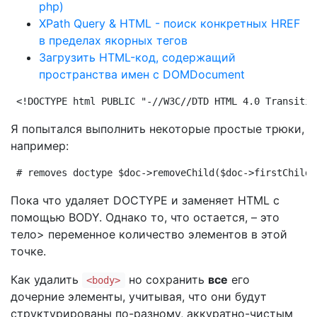
php)
XPath Query & HTML - поиск конкретных HREF
в пределах якорных тегов
Загрузить HTML-код, содержащий
пространства имен с DOMDocument
<!DOCTYPE html PUBLIC "-//W3C//DTD HTML 4.0 Transitio
Я попытался выполнить некоторые простые трюки,
например:
# removes doctype $doc->removeChild($doc->firstChild)
Пока что удаляет DOCTYPE и заменяет HTML с
помощью BODY. Однако то, что остается, – это
тело> переменное количество элементов в этой
точке.
Как удалить
но сохранить
все
его
<body>
дочерние элементы, учитывая, что они будут
структурированы по-разному, аккуратно-чистым