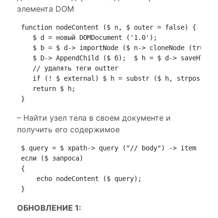
элемента DOM
 function nodeContent ($ n, $ outer = false) {

    $ d = новый DOMDocument ('1.0');

    $ b = $ d-> importNode ($ n-> cloneNode (true), 
    $ D-> AppendChild ($ б);  $ h = $ d-> saveHTML (
    // удалять теги outter

    if (! $ external) $ h = substr ($ h, strpos ($ h
    return $ h;

– Найти узел тела в своем документе и
получить его содержимое
 $ query = $ xpath-> query ("// body") -> item (0);

 если ($ запроса)

 {

     echo nodeContent ($ query);

ОБНОВЛЕНИЕ 1: