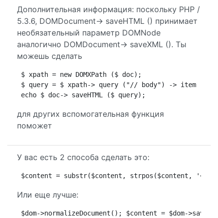
Дополнительная информация: поскольку PHP /
5.3.6, DOMDocument-> saveHTML () принимает
необязательный параметр DOMNode
аналогично DOMDocument-> saveXML (). Ты
можешь сделать
 $ xpath = new DOMXPath ($ doc);

 $ query = $ xpath-> query ("// body") -> item (0);

для других вспомогательная функция
поможет
У вас есть 2 способа сделать это:
$content = substr($content, strpos($content, '<htm
Или еще лучше:
$dom->normalizeDocument(); $content = $dom->saveHT