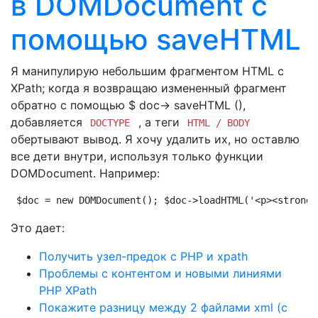
в DOMDocument с
помощью saveHTML
Я манипулирую небольшим фрагментом HTML с
XPath; когда я возвращаю измененный фрагмент
обратно с помощью $ doc-> saveHTML (),
добавляется
, а теги
DOCTYPE
HTML / BODY
обертывают вывод. Я хочу удалить их, но оставлю
все дети внутри, используя только функции
DOMDocument. Например:
$doc = new DOMDocument(); $doc->loadHTML('<p><strong>
Это дает:
Получить узел-предок с PHP и xpath
Проблемы с контентом и новыми линиями
PHP XPath
Покажите разницу между 2 файлами xml (с