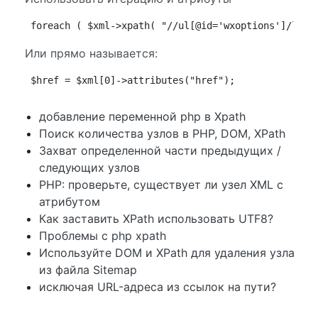
foreach ( $xml->xpath( "//ul[@id='wxoptions']/li[3
Или прямо называется:
$href = $xml[0]->attributes("href");
добавление переменной php в Xpath
Поиск количества узлов в PHP, DOM, XPath
Захват определенной части предыдущих /
следующих узлов
PHP: проверьте, существует ли узел XML с
атрибутом
Как заставить XPath использовать UTF8?
Проблемы с php xpath
Используйте DOM и XPath для удаления узла
из файла Sitemap
исключая URL-адреса из ссылок на пути?