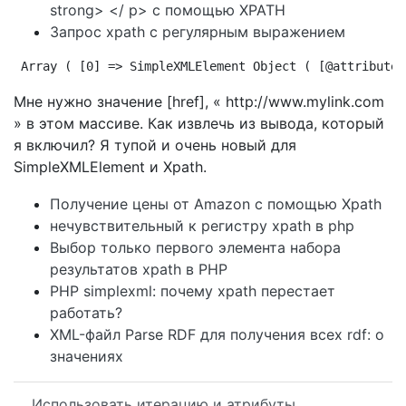
strong> </ p> с помощью XPATH
Запрос xpath с регулярным выражением
Array ( [0] => SimpleXMLElement Object ( [@attributes
Мне нужно значение [href], « http://www.mylink.com
» в этом массиве. Как извлечь из вывода, который
я включил? Я тупой и очень новый для
SimpleXMLElement и Xpath.
Получение цены от Amazon с помощью Xpath
нечувствительный к регистру xpath в php
Выбор только первого элемента набора
результатов xpath в PHP
PHP simplexml: почему xpath перестает
работать?
XML-файл Parse RDF для получения всех rdf: о
значениях
Использовать итерацию и атрибуты