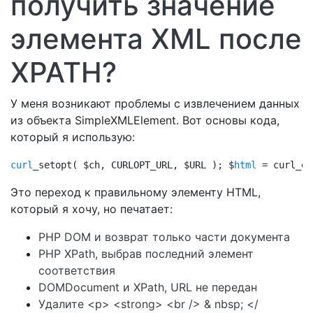
получить значение
элемента XML после
XPATH?
У меня возникают проблемы с извлечением данных
из объекта SimpleXMLElement. Вот основы кода,
который я использую:
curl
_setopt( $ch, CURLOPT_URL, $URL ); $
html
 = curl_ex
Это переход к правильному элементу HTML,
который я хочу, но печатает:
PHP DOM и возврат только части документа
PHP XPath, выбрав последний элемент
соответствия
DOMDocument и XPath, URL не передан
Удалите <p> <strong> <br /> & nbsp; </