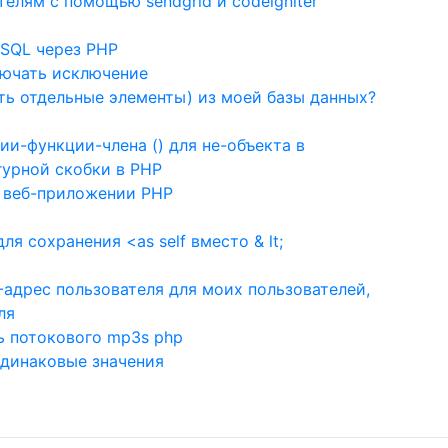
елям с помощью sendgrid и codeigniter
ySQL через PHP
лючать исключение
ть отдельные элементы) из моей базы данных?
и-функции-члена () для не-объекта в
гурной скобки в PHP
в веб-приложении PHP
ля сохранения <as self вместо & lt;
L-адрес пользователя для моих пользователей,
ля
ь потокового mp3s php
одинаковые значения