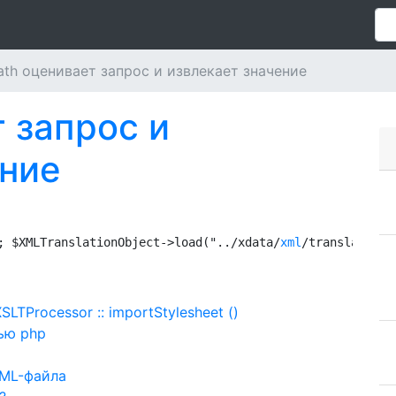
ath оценивает запрос и извлекает значение
 запрос и
ение
; $XMLTranslationObject->load("../xdata/
xml
/translation/
TProcessor :: importStylesheet ()
ью php
XML-файла