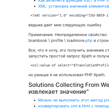
Как включить функции XSLT в PHP 5
XML: установка значений элементо
<?xml version="1.0" encoding="ISO-8859-1
ведьма дает мне следующую ошибку
Примечание. Неопределенное свойство: DO
brainbook \ profile \ loadmore.
php
в строк
Все, что я хочу, это получить значение 
запустить простой запрос Xpath и получ
<xsl:value-of select="$TranslationProfil
но раньше я не использовал PHP Xpath.
Solutions Collecting From W
извлекает значение"
Можно ли выполнить этот метод preg
конвертировать xml в html с помощ