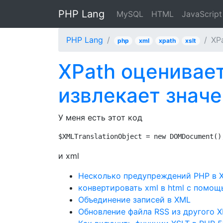
PHP Lang
MySQL
HTML
JavaScript
PHP Lang
XP
php
xml
xpath
xslt
XPath оценивает
извлекает знач
У меня есть этот код
$XMLTranslationObject = new DOMDocument()
и xml
Несколько предупреждений PHP в XSL
конвертировать xml в html с помощ
Объединение записей в XML
Обновление файла RSS из другого 