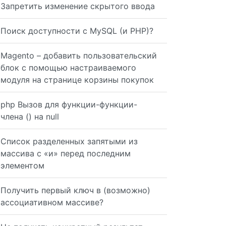
Запретить изменение скрытого ввода
Поиск доступности с MySQL (и PHP)?
<Field Name="SiteName">Brainfavor</Field> <Field Name="E
Magento – добавить пользовательский
блок с помощью настраиваемого
модуля на странице корзины покупок
php Вызов для функции-функции-
члена () на null
Список разделенных запятыми из
массива с «и» перед последним
элементом
Получить первый ключ в (возможно)
ассоциативном массиве?