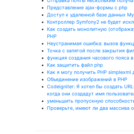
Отправка почты нескольким получат
Представление ajax-формы с php
Доступ к удаленной базе данных M
Контроллер Symfony2 не будет иск
Как создать монолитную (отобража
PHP
Неустранимая ошибка: вызов функци
Точка с запятой после закрытия фи
функция создания часового пояса 
Как защитить файл php
Как я могу получить PHP simplexml д
Объединение изображений в PHP
Codeigniter: Я хотел бы создать UR
когда они создадут имя пользовате
уменьшить пропускную способност
Проверьте, имеют ли два массива 