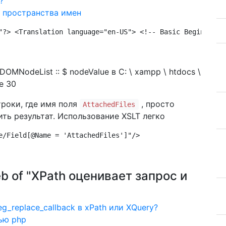
?
в пространства имен
"?> <Translation language="en-US"> <!-- Basic Begin --> 
MNodeList :: $ nodeValue в C: \ xampp \ htdocs \
е 30
строки, где имя поля
, просто
AttachedFiles
ить результат. Использование XSLT легко
e/Field[@Name = 'AttachedFiles']"/>
eb of "XPath оценивает запрос и
_replace_callback в xPath или XQuery?
ью php