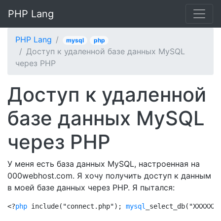
PHP Lang
PHP Lang
mysql
php
Доступ к удаленной базе данных MySQL
через PHP
Доступ к удаленной
базе данных MySQL
через PHP
У меня есть база данных MySQL, настроенная на
000webhost.com. Я хочу получить доступ к данным
в моей базе данных через PHP. Я пытался:
<?
php
 include("connect.php"); 
mysql
_select_db("XXXXXXX