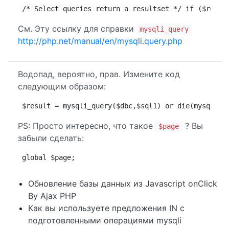
/* Select queries return a resultset */ if ($resul
См. Эту ссылку для справки
mysqli_query
http://php.net/manual/en/mysqli.query.php
Водопад, вероятно, прав. Измените код
следующим образом:
$result = mysqli_query($dbc,$sql1) or die(mysqli_e
PS: Просто интересно, что такое
? Вы
$page
забыли сделать:
global $page;
Обновление базы данных из Javascript onClick
By Ajax PHP
Как вы используете предложения IN с
подготовленными операциями mysqli