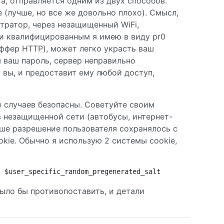
а, отправляется одним из двух способов.
e (лучше, но все же довольно плохо). Смысл,
тратор, через незащищенный WiFi,
и квалифицированным я имею в виду pr0
иффер HTTP), может легко украсть ваш
я ваш пароль, сервер неправильно
вы, и предоставит ему любой доступ,
е случаев безопасны. Советуйте своим
в незащищенной сети (автобусы, интернет-
 ваше разрешение пользователя сохранялось с
kie. Обычно я использую 2 системы cookie,
. $user_specific_random_pregenerated_salt
было бы противопоставить, и детали