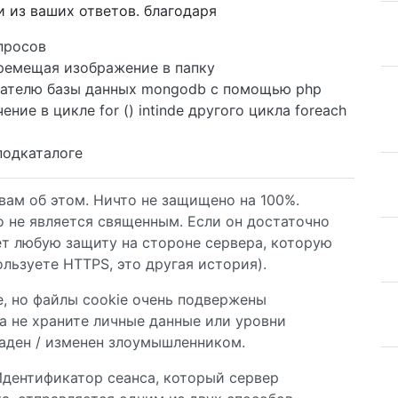
ли из ваших ответов. благодаря
апросов
еремещая изображение в папку
вателю базы данных mongodb с помощью php
ие в цикле for () intinde другого цикла foreach
 подкаталоге
 вам об этом. Ничто не защищено на 100%.
о не является священным. Если он достаточно
т любую защиту на стороне сервера, которую
льзуете HTTPS, это другая история).
, но файлы cookie очень подвержены
а не храните личные данные или уровни
краден / изменен злоумышленником.
Идентификатор сеанса, который сервер