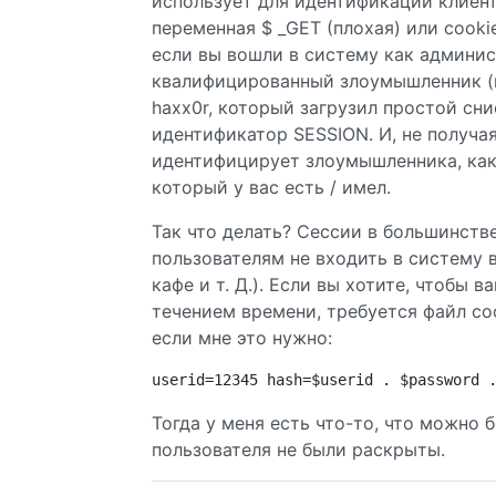
использует для идентификации клиент
переменная $ _GET (плохая) или cooki
если вы вошли в систему как админис
квалифицированный злоумышленник (
haxx0r, который загрузил простой сн
идентификатор SESSION. И, не получа
идентифицирует злоумышленника, как 
который у вас есть / имел.
Так что делать? Сессии в большинств
пользователям не входить в систему 
кафе и т. Д.). Если вы хотите, чтобы
течением времени, требуется файл coo
если мне это нужно:
userid=12345 hash=$userid . $password 
Тогда у меня есть что-то, что можно 
пользователя не были раскрыты.