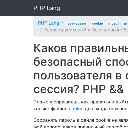
PHP Lang
PHP Lang
сеансовые
cookie
mysql
p
Каков правильный и безопасный / б
Каков правильн
безопасный спо
пользователя в 
сессия? PHP &&
Позже я спрашивал, как правильно выйти
только файлов
cookie
для входа пользов
Сохранять пароль в файле cookie не явл
мой вопрос: каков правильный способ с