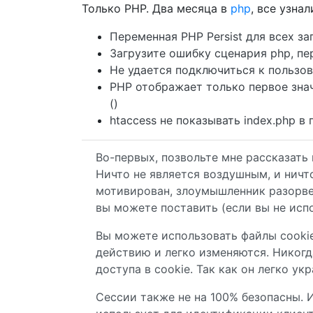
Только PHP. Два месяца в
php
, все узна
Переменная PHP Persist для всех з
Загрузите ошибку сценария php, п
Не удается подключиться к пользо
PHP отображает только первое значен
()
htaccess не показывать index.php в
Во-первых, позвольте мне рассказать
Ничто не является воздушным, и ничт
мотивирован, злоумышленник разорве
вы можете поставить (если вы не испо
Вы можете использовать файлы cookie
действию и легко изменяются. Никогд
доступа в cookie. Так как он легко у
Сессии также не на 100% безопасны. 