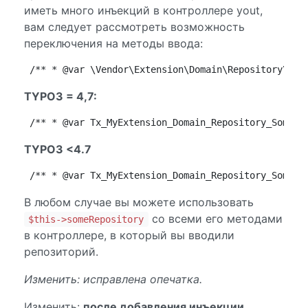
иметь много инъекций в контроллере yout,
вам следует рассмотреть возможность
переключения на методы ввода:
/** * @var \Vendor\Extension\Domain\Repository\Som
TYPO3 = 4,7:
/** * @var Tx_MyExtension_Domain_Repository_SomeRe
TYPO3 <4.7
/** * @var Tx_MyExtension_Domain_Repository_SomeRe
В любом случае вы можете использовать
со всеми его методами
$this->someRepository
в контроллере, в который вы вводили
репозиторий.
Изменить: исправлена ​​опечатка.
Изменить:
после добавления инъекции