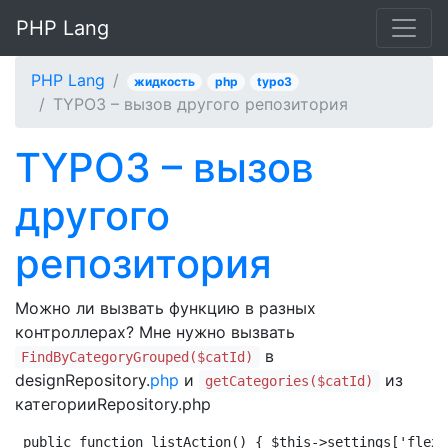
PHP Lang
PHP Lang
жидкость
php
typo3
TYPO3 – вызов другого репозитория
TYPO3 – вызов
другого
репозитория
Можно ли вызвать функцию в разных
контроллерах? Мне нужно вызвать
в
FindByCategoryGrouped($catId)
designRepository.
php
и
из
getCategories($catId)
категорииRepository.php
public function listAction() { $this->settings['flexf