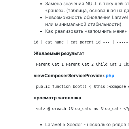
Замена значения NULL в текущей с
«ранее». (таблица, основанная на да
Невозможность обновления Laravel 
или минимальной стабильности)
Как реализовать «запомнить меня» в 
id | cat_name | cat_parent_id --- | -----
Желаемый результат
Parent Cat 1 Parent Cat 2 Child Cat 1 Ch
viewComposerServiceProvider.
php
public function boot() { $this->composeT
просмотр заголовка
<ul> @foreach ($top_cats as $top_cat) <?
Laravel 5 Seeder - несколько рядов 