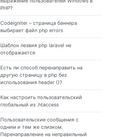
Выражение пользователей Windows в
PHP?
Codeigniter – страница баннера
выбирает файл php errors
Шаблон лезвия php laravel не
отображается
Есть ли способ перенаправить на
другую страницу в php без
использования header ()?
 { return $this->belongsToOne(static::class, 'cat_parent
Как настроить пользовательский
глобальный из .htaccess
h('children')->whereNull('cat_parent_id')->orderBy('cat_
Пользовательские сообщения с
одним и тем же слизком.
Перенаправление на неправильный