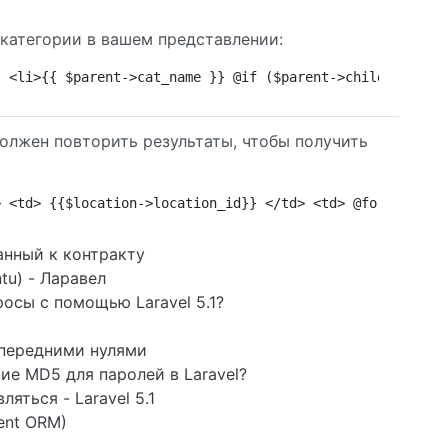
категории в вашем представлении:
) <li>{{ $parent->cat_name }} @if ($parent->children->co
олжен повторить результаты, чтобы получить
> <td> {{$location->location_id}} </td> <td> @foreach($l
анный к контракту
ntu) - Ларавел
осы с помощью Laravel 5.1?
с передними нулями
ие MD5 для паролей в Laravel?
ляться - Laravel 5.1
uent ORM)