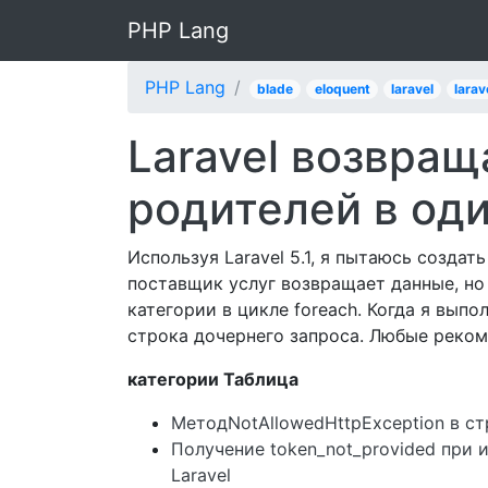
PHP Lang
PHP Lang
blade
eloquent
laravel
larav
Laravel возвращ
родителей в оди
Используя Laravel 5.1, я пытаюсь созда
поставщик услуг возвращает данные, но
категории в цикле foreach. Когда я вып
строка дочернего запроса. Любые реком
категории Таблица
МетодNotAllowedHttpException в стр
Получение token_not_provided при 
Laravel