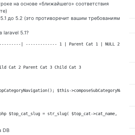
троке на основе «ближайшего» соответствия
те)
5.1 до 5.2 (это противоречит вашим требованиям
laravel 5.1?
---------| ------------- 1 | Parent Cat 1 | NULL 2 | Par
ild Cat 2 Parent Cat 3 Child Cat 3
opCategoryNavigation(); $this->composeSubCategoryNavigat
php $top_cat_slug = str_slug( $top_cat->cat_name, "-"); 
в DB