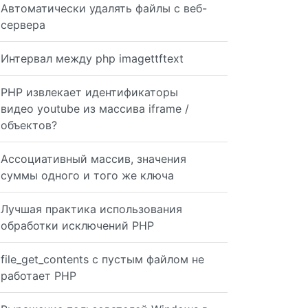
Автоматически удалять файлы с веб-
сервера
Интервал между php imagettftext
PHP извлекает идентификаторы
ent Cat 2 | NULL 3 | Child Cat 1 | 2 4 | Child Cat 2 | 2
видео youtube из массива iframe /
объектов?
Ассоциативный массив, значения
суммы одного и того же ключа
ion(); } private function composeTopCategoryNavigation()
Лучшая практика использования
обработки исключений PHP
file_get_contents с пустым файлом не
?> <li>{{ $top_cat->cat_name }} @foreach ($sub_cats as $
работает PHP