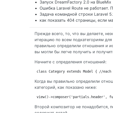
Запуск DreamFactory 2.0 на BlueMix
Ошибка Laravel Route не работает.
Задача командной строки Laravel 5.1
как показать 404 страницы, если ма
Прежде всего, то, что вы делаете, н
итерацию по всем подкатегориям для
правильно определили отношения и ис
вы могли бы легче получить и получи
Начните с определения отношений:
class Category extends Model { //each
Когда вы правильно определили отно
категорий, как показано ниже:
view()->composer('partials.header', f
Второй композитор не понадобится, п
содержат детей.