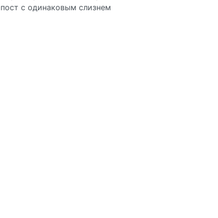
пост с одинаковым слизнем
unt()) <ul> @foreach ($parent->children as $child) <li>{
ocation->members as $member) {{$member->first_name}} @en