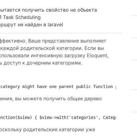
 Пытается получить свойство не объекта
 Task Scheduling
ршрут не найден в laravel
еэффективно. Ваше представление выполняет
 каждой родительской категории. Если вы
пользовали интенсивную загрузку Eloquent,
ть доступ к дочерним категориям.
 category might have one parent public function parent()
шения, вы можете получить общее дерево
unction($view) { $view->with('categories', Category::wit
оскольку родительские категории уже