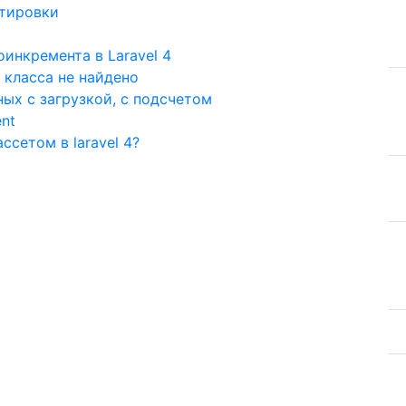
ртировки
оинкремента в Laravel 4
 класса не найдено
ных с загрузкой, с подсчетом
ent
ссетом в laravel 4?