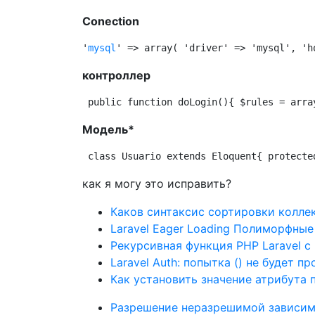
Conection
'
mysql
' => array( 'driver' => 'mysql', 'h
контроллер
public function doLogin(){ $rules = arra
Модель*
class Usuario extends Eloquent{ protecte
как я могу это исправить?
Каков синтаксис сортировки колле
Laravel Eager Loading Полиморфны
Рекурсивная функция PHP Laravel 
Laravel Auth: попытка () не будет п
Как установить значение атрибута п
Разрешение неразрешимой зависим