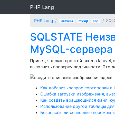
PHP Lang
PHP Lang
SQLS
laravel 4
mysql
php
SQLSTATE Неизв
MySQL-сервера ''
Привет, я делаю простой вход в laravel
выполнить проверку подлинности. Это 
Как добавить запрос сортировки в l
Ошибка загрузки изображения, вызов
Как создать вращающийся файл жур
Использование другой таблицы для 
Безопасны ли сеансовые переменные