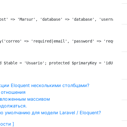
ost' => 'Marsur', 'database' => 'database', 'username' =
y('correo' => 'required|email', 'password' => 'required'
d $table = 'Usuario'; protected $primaryKey = 'idUsuario
кции Eloquent несколькими столбцами?
е отношения
с вложенным массивом
родолжаться.
о умолчанию для модели Laravel / Eloquent?
ости ]