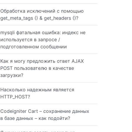
Обработка исключений с помощью
get_meta_tags () & get_headers ()?
> 'root', 'password' => 'root', 'charset' => 'utf8', 'co
mysqli фатальная ошибка: индекс не
используется в запросе /
); $validator = Validator::make(Input::all(), $rules); i
подготовленном сообщении
Как я могу предложить ответ AJAX
'; protected $fillable = array('Nombre', 'Apellido', 'Ti
POST пользователю в качестве
загрузки?
Насколько надежным является
HTTP_HOST?
Codeigniter Cart – сохранение данных
в базе данных – как подойти?