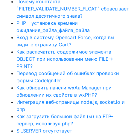
Почему константа
`FILTER_VALIDATE_NUMBER_FLOAT` сбрасывает
символ десятичного знака?
PHP – установка времени
ожидания_файла_файла_файла
Вход в систему Opencart Force, когда вы
видите страницу Cart?
Как распечатать содержимое элемента
OBJECT при использовании меню FILE->
PRINT?
Перевод сообщений об ошибках проверки
формы CodeIgniter
Как обновить панели wxAuiManager при
обновлении их свойств в wxPHP?
Интеграция веб-страницы node.js, socket.io и
php
Как загрузить большой файл (ы) на FTP-
сервер, используя php?
$ _SERVER отсутствует