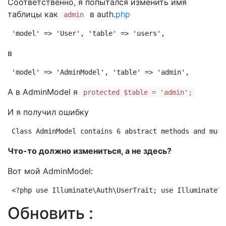
Соответственно, я попытался изменить имя
таблицы как
в auth.
php
admin
'model' => 'User', 'table' => 'users',
в
'model' => 'AdminModel', 'table' => 'admin',
А в AdminModel я
protected $table = 'admin';
И я получил ошибку
Class AdminModel contains 6 abstract methods and must
Что-то должно измениться, а не здесь?
Вот мой AdminModel:
<?php use Illuminate\Auth\UserTrait; use Illuminate\A
Обновить :