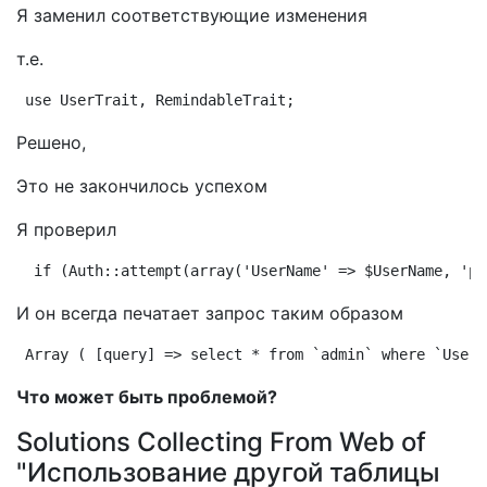
Я заменил соответствующие изменения
т.е.
use UserTrait, RemindableTrait;
Решено,
Это не закончилось успехом
Я проверил
 if (Auth::attempt(array('UserName' => $UserName, 'pa
И он всегда печатает запрос таким образом
Array ( [query] => select * from `admin` where `UserN
Что может быть проблемой?
Solutions Collecting From Web of
"Использование другой таблицы