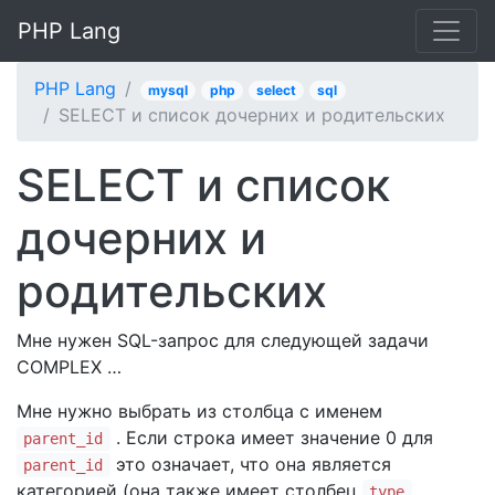
PHP Lang
PHP Lang
mysql
php
select
sql
SELECT и список дочерних и родительских
SELECT и список
дочерних и
родительских
Мне нужен SQL-запрос для следующей задачи
COMPLEX …
Мне нужно выбрать из столбца с именем
. Если строка имеет значение 0 для
parent_id
это означает, что она является
parent_id
категорией (она также имеет столбец
type