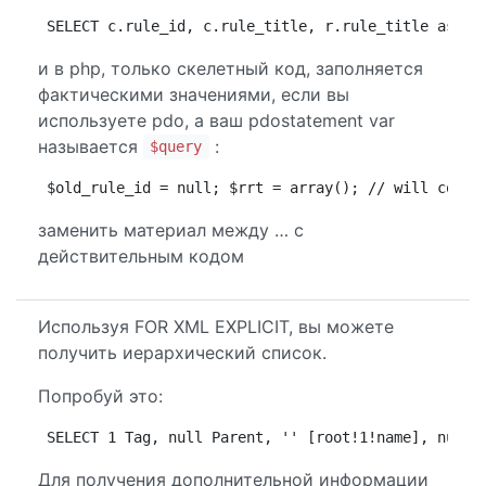
SELECT c.rule_id, c.rule_title, r.rule_title as r_
и в php, только скелетный код, заполняется
фактическими значениями, если вы
используете pdo, а ваш pdostatement var
называется
:
$query
$old_rule_id = null; $rrt = array(); // will conta
заменить материал между … с
действительным кодом
Используя FOR XML EXPLICIT, вы можете
получить иерархический список.
Попробуй это:
SELECT 1 Tag, null Parent, '' [root!1!name], null 
Для получения дополнительной информации