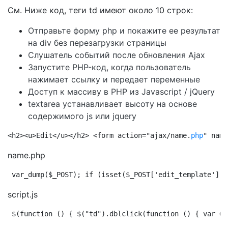
См. Ниже код, теги td имеют около 10 строк:
Отправьте форму php и покажите ее результат
на div без перезагрузки страницы
Слушатель событий после обновления Ajax
Запустите PHP-код, когда пользователь
нажимает ссылку и передает переменные
Доступ к массиву в PHP из Javascript / jQuery
textarea устанавливает высоту на основе
содержимого js или jquery
<h2><u>Edit</u></h2> <form action="ajax/name.
php
" name
name.php
var_dump($_POST); if (isset($_POST['edit_template']))
script.js
$(function () { $("td").dblclick(function () { var Or