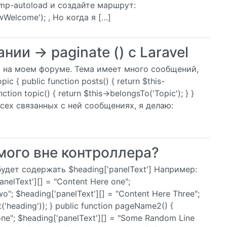
ump-autoload и создайте маршрут:
wWelcome'); , Но когда я […]
ии -> paginate () с Laravel
ы на моем форуме. Тема имеет много сообщений,
 { public function posts() { return $this-
ction topic() { return $this->belongsTo('Topic'); } }
ех связанных с ней сообщениях, я делаю:
ого вне контроллера?
удет содержать $heading['panelText'] Например:
anelText'][] = "Content Here one";
o"; $heading['panelText'][] = "Content Here Three";
'heading')); } public function pageName2() {
ne"; $heading['panelText'][] = "Some Random Line