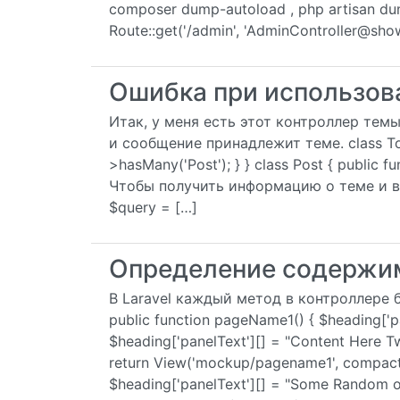
composer dump-autoload , php artisan d
Route::get('/admin', 'AdminController@sho
Ошибка при использован
Итак, у меня есть этот контроллер тем
и сообщение принадлежит теме. class Topic
>hasMany('Post'); } } class Post { public fun
Чтобы получить информацию о теме и вс
$query = […]
Определение содержим
В Laravel каждый метод в контроллере б
public function pageName1() { $heading['p
$heading['panelText'][] = "Content Here Tw
return View('mockup/pagename1', compact(
$heading['panelText'][] = "Some Random o