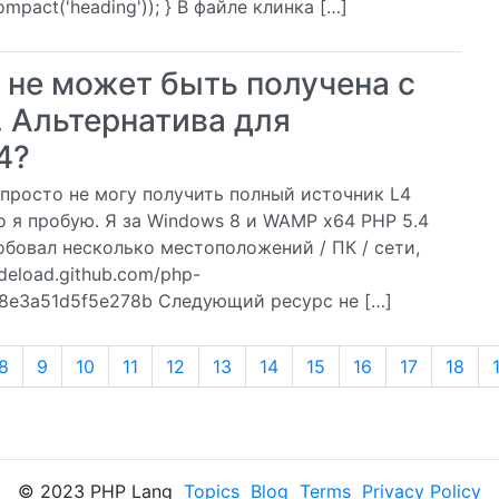
mpact('heading')); } В файле клинка […]
l не может быть получена с
 Альтернатива для
4?
Я просто не могу получить полный источник L4
о я пробую. Я за Windows 8 и WAMP x64 PHP 5.4
обовал несколько местоположений / ПК / сети,
deload.github.com/php-
48e3a51d5f5e278b Следующий ресурс не […]
8
9
10
11
12
13
14
15
16
17
18
© 2023 PHP Lang
Topics
Blog
Terms
Privacy Policy