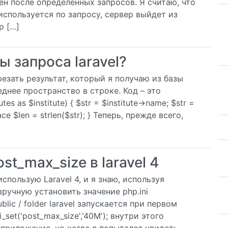
ен после определенных запросов. Я считаю, что
 используется по запросу, сервер выйдет из
p […]
 запроса laravel?
езать результат, который я получаю из базы
еднее пространство в строке. Код – это
itutes as $institute) { $str = $institute->name; $str =
pace $len = strlen($str); } Теперь, прежде всего,
st_max_size в laravel 4
спользую Laravel 4, и я знаю, используя
 вручную установить значение php.ini
blic / folder laravel запускается при первом
set('post_max_size','40M'); внутри этого