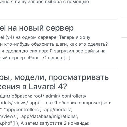
 обычно я пишу запрос выбора с помощью
el на новый сервер
l (v4) на одном сервере. Теперь я хочу
и кто-нибудь объяснить шаги, как это сделать?
 я сделал до сих пор: Я загрузил все файлы на
вый сервер cPanel. Создана […]
ры, модели, просматривать
ния в Lavarel 4?
им образом: root/ admin/ controllers/
odels/ views/ app/ … etc Я обновил composer.json:
, "app/controllers", "app/models",
n/views", "app/database/migrations",
e.php" ] }, А затем запустите 2 команды: