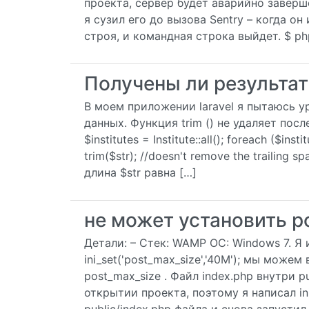
проекта, сервер будет аварийно заверш
я сузил его до вызова Sentry – когда он
строя, и командная строка выйдет. $ ph
Получены ли результаты
В моем приложении laravel я пытаюсь ур
данных. Функция trim () не удаляет посл
$institutes = Institute::all(); foreach ($inst
trim($str); //doesn't remove the trailing s
длина $str равна […]
не может установить po
Детали: – Стек: WAMP ОС: Windows 7. Я и
ini_set('post_max_size','40M'); мы можем
post_max_size . Файл index.php внутри pu
открытии проекта, поэтому я написал ini_