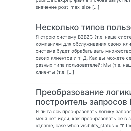
public/index.php файла и снова запусти
значение post_max_size […]
Несколько типов пользо
Я строю систему B2B2C (т.е. наша сис
компаниям для обслуживания своих кли
система будет обрабатывать множество
своих клиентов и т. Д. Как вы можете 
разных типа пользователей: Мы (т.е. н
клиенты (т.е. […]
Преобразование логики
построитель запросов 
Я пытаюсь преобразовать логику запросо
меня нет идеи, как преобразовать ее в 
id,name, case when visibility_status = '1' the