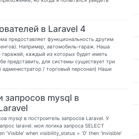
л приложение, но когда я попытался увидеть
вателей в Laravel 4
тема предоставляет функциональность другим
ентов). Например, автомобиль-гараж. Наша
 гаражей, каждый из которых будет иметь
себе представить, для системы существует три
аш администратор / торговый персонал) Наши
 запросов mysql в
Laravel
в mysql в построитель запросов Laravel. У
запрос laravel. моя логика запроса SELECT
n 'Visible' when visibility_status = '0' then 'Invisible'