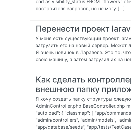
end as visibility_status FROM `flowers`
построителя запросов, но не могу […]
Перенести проект larav
У меня есть существующий проект larave
загрузить его на новый сервер. Может л
Я очень новичок в Ларавеле. Это то, что
свою машину, а затем загрузил их на но
Как сделать контролле
внешнюю папку приложе
Я хочу создать папку структуры следующ
AdminController.php BaseController.php m
"autoload": { "classmap": [ "app/commands"
"admin/controllers", "admin/models", "admi
"app/database/seeds", "app/tests/TestCas