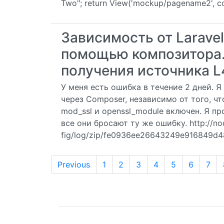
Two"; return View('mockup/pagename2', co
Зависимость от Larave
помощью композитора.
получения источника L
У меня есть ошибка в течение 2 дней. 
через Composer, независимо от того, чт
mod_ssl и openssl_module включен. Я пр
все они бросают ту же ошибку. http://no
fig/log/zip/fe0936ee26643249e916849d
Previous
1
2
3
4
5
6
7