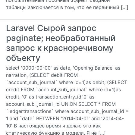
положительный побочный эффект сводной
таблицы заключается в том, что ее первичный […]
Laravel Сырой запрос
paginate; необработанный
запрос к красноречивому
объекту
select '0000-00-00' as date, 'Opening Balance' as
narration, (SELECT debit FROM
`account_sub_journal` where id=1)as debit, (SELECT
credit FROM `account_sub_journal` where id=1)as
credit, '0' as transaction_entry_id,'0' as
account_sub_journal_id UNION SELECT * FROM
`ledgertransactions` where account_sub_journal_id =
1 and `date` BETWEEN '2014-04-01' and '2014-04-
10' В настоящее время я делаю это как
статическую функцию в модели. Я не […]