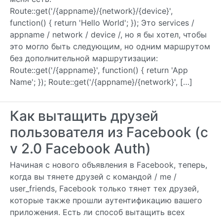
Route::get('/{appname}/{network}/{device}',
function() { return 'Hello World'; }); Это services /
appname / network / device /, но я бы хотел, чтобы
это могло быть следующим, но одним маршрутом
без дополнительной маршрутизации:
Route::get('/{appname}', function() { return 'App
Name'; }); Route::get('/{appname}/{network}', […]
Как вытащить друзей
пользователя из Facebook (с
v 2.0 Facebook Auth)
Начиная с нового объявления в Facebook, теперь,
когда вы тянете друзей с командой / me /
user_friends, Facebook только тянет тех друзей,
которые также прошли аутентификацию вашего
приложения. Есть ли способ вытащить всех