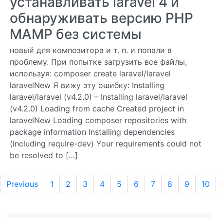
устанавливать laravel 4 и
обнаруживать версию PHP
MAMP без системы
новый для композитора и т. п. и попали в
проблему. При попытке загрузить все файлы,
используя: composer create laravel/laravel
laravelNew Я вижу эту ошибку: Installing
laravel/laravel (v4.2.0) – Installing laravel/laravel
(v4.2.0) Loading from cache Created project in
laravelNew Loading composer repositories with
package information Installing dependencies
(including require-dev) Your requirements could not
be resolved to […]
Previous
1
2
3
4
5
6
7
8
9
10