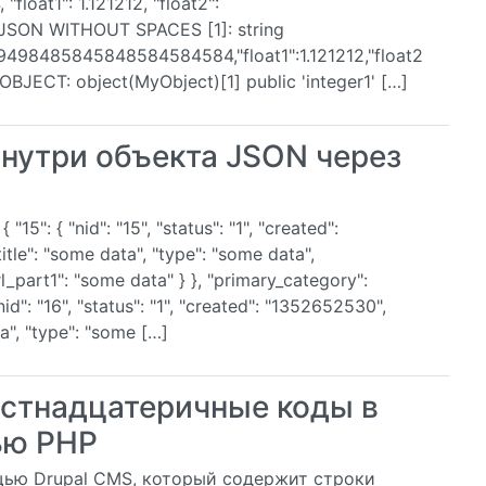
at1": 1.121212, "float2":
JSON WITHOUT SPACES [1]: string
99498485845848584584584,"float1":1.121212,"float2
BJECT: object(MyObject)[1] public 'integer1' […]
нутри объекта JSON через
": { "nid": "15", "status": "1", "created":
tle": "some data", "type": "some data",
"url_part1": "some data" } }, "primary_category":
"nid": "16", "status": "1", "created": "1352652530",
a", "type": "some […]
естнадцатеричные коды в
ью PHP
ощью Drupal CMS, который содержит строки