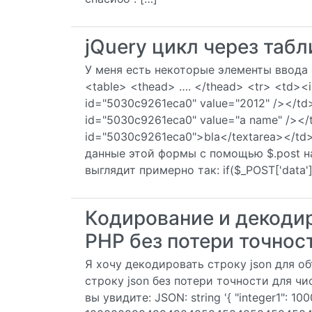
jQuery цикл через табл
У меня есть некоторые элементы ввода
<table> <thead> …. </thead> <tr> <td><i
id="5030c9261eca0" value="2012" /></td
id="5030c9261eca0" value="a name" /><
id="5030c9261eca0">bla</textarea></td>
данные этой формы с помощью $.post н
выглядит примерно так: if($_POST['data']
Кодирование и декодир
PHP без потери точнос
Я хочу декодировать строку json для об
строку json без потери точности для чис
вы увидите: JSON: string '{ "integer1": 100