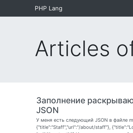
PHP Lang
Articles o
Заполнение раскрываю
JSON
У меня есть следующий JSON в файле menu.tx
{"title":"Staff","url":"/about/staff"}, {"title":