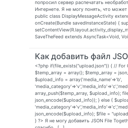
попросил сервер распечатать необработ
Интернете. Я не могу понять, что может 
public class DisplayMessageActivity exte
onCreate(Bundle savedInstanceState) { su
setContentView(R.layout.activity_display_
SaveTheFeed extends AsyncTask<Void, Voi
Как добавить файл JSO
<?php if(file_exists("upload.json")) { // F
$temp_array = array(); $temp_array = json_
$upload_info = array('media_name'=>'b',
'media_category'=>'v','media_info'=>'c','media
array_push($temp_array, $upload_info); fil
json_encode($upload_info)); } else { $uplo
'media_category'=>'v','media_info'=>'c','medi
json_encode($upload_info); $file = "upload.
} ?> Я не могу добавить JSON File Toget
спасибо . […]