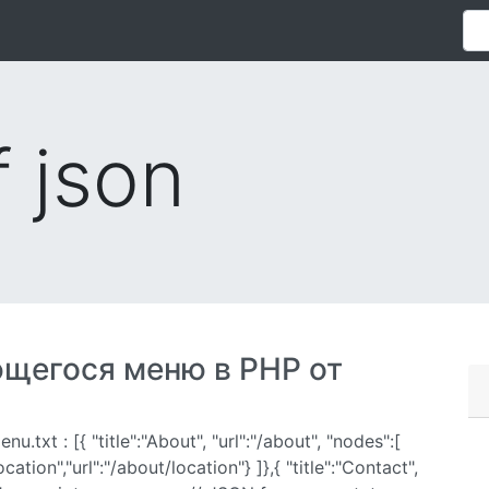
f json
щегося меню в PHP от
t : [{ "title":"About", "url":"/about", "nodes":[
"Location","url":"/about/location"} ]},{ "title":"Contact",