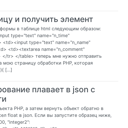
ицу и получить элемент
 формы в таблице html следующим образом:
nput type="text" name="n_time"
> <td><input type="text" name="n_name"
/td> <td><textarea name="n_comment"
 </tr> </table> теперь мне нужно отправить
а мою страницу обработки PHP, которая
){ […]
ование плавает в json с
ти
ъекта PHP, а затем вернуть объект обратно в
ел float в json. Если вы запустите образец ниже,
00, "integer2":