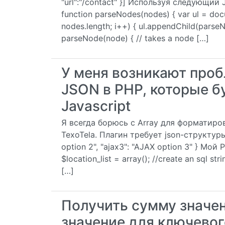
"url":"/contact" }] Используя следующий 
function parseNodes(nodes) { var ul = docu
nodes.length; i++) { ul.appendChild(parseNo
parseNode(node) { // takes a node […]
У меня возникают проб
JSON в PHP, которые б
Javascript
Я всегда борюсь с Array для форматиров
TexoTela. Плагин требует json-структуры ка
option 2", "ajax3": "AJAX option 3" } Мой P
$location_list = array(); //create an sql st
[…]
Получить сумму значе
значение для ключево