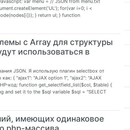
Javascript: var menu = // JSON from menu.txt
ment.createElement('UL'); for(var i=0; i <
de(nodes[i])); } return ul; } function
лемы с Array для структуры
удут использоваться в
ания JSON. Я использую плагин selectbox от
к: { "ajax1": "AJAX option 1", "ajax2": "AJAX
HP-код: function get_selectfield_list($col, $table) {
ring and set it to the $sql variable $sql = "SELECT
ний, имеющих одинаковое
го php-массива