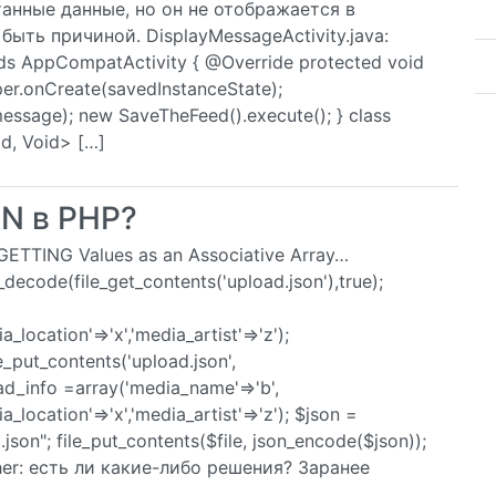
анные данные, но он не отображается в
быть причиной. DisplayMessageActivity.java:
nds AppCompatActivity { @Override protected void
per.onCreate(savedInstanceState);
message); new SaveTheFeed().execute(); } class
d, Void> […]
N в PHP?
or GETTING Values as an Associative Array…
decode(file_get_contents('upload.json'),true);
_location'=>'x','media_artist'=>'z');
e_put_contents('upload.json',
ad_info =array('media_name'=>'b',
a_location'=>'x','media_artist'=>'z'); $json =
json"; file_put_contents($file, json_encode($json));
her: есть ли какие-либо решения? Заранее