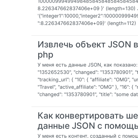
100000999499498485845848584584584, "flo
8.226347662837406e+09 }' (length=130) 
'{"integer1":10000,"integer2":1000009994
":8.226347662837406e+09}' (length=112) O
Извлечь объект JSON в
php
У меня есть данные JSON, как показано: { "15
"1352652530", "changed": "1353780901", "ti
"tracking_url": { "10": { "affiliate": "OMG", 
"Travel", "active_affiliate": "OMG" }, "16": { 
"changed": "1353780901", "title": "some dat
Как конвертировать ш
данные JSON с помощ
У меня есть контент, созданный с пом