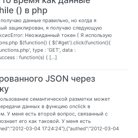
 то время как данные
le () в php
я получаю данные правильно, но когда я
орый зациклирован, я получаю следующую
таксисError: Неожиданный токен { Я использую
s.php $(function() { $('#get').click(function(){
unctions.php', type : 'GET', data :
ccess : function(s) { […]
рованного JSON через
ку
спользование семантической разметки может
ередачи данных в функцию onclick в
. У меня есть второй вопрос, связанный с
ознает его как таковой. У меня есть
d":"2012-03-04 17:24:24"},{"authed":"2012-03-04