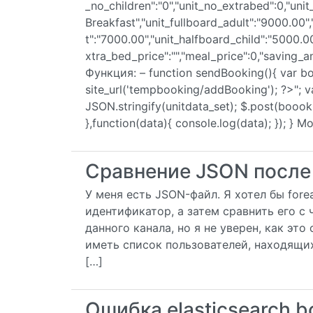
_no_children":"0","unit_no_extrabed":0,"uni
Breakfast","unit_fullboard_adult":"9000.00",
t":"7000.00","unit_halfboard_child":"5000.0
xtra_bed_price":"","meal_price":0,"saving_
Функция: – function sendBooking(){ var b
site_url('tempbooking/addBooking'); ?>"; v
JSON.stringify(unitdata_set); $.post(boook
},function(data){ console.log(data); }); }
Сравнение JSON после 
У меня есть JSON-файл. Я хотел бы fore
идентификатор, а затем сравнить его с 
данного канала, но я не уверен, как это
иметь список пользователей, находящихс
[…]
Ошибка elasticsearch b