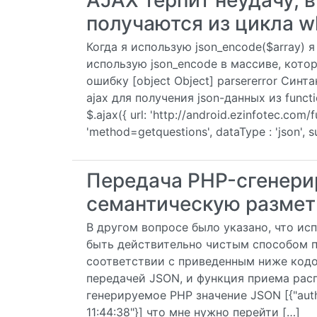
AJAX терпит неудачу, в
получаются из цикла whi
Когда я использую json_encode($array) 
использую json_encode в массиве, кот
ошибку [object Object] parsererror Син
ajax для получения json-данных из function
$.ajax({ url: 'http://android.ezinfotec.com/f
'method=getquestions', dataType : 'json', su
Передача PHP-сгенери
семантическую размет
В другом вопросе было указано, что и
быть действительно чистым способом п
соответствии с приведенным ниже кодом
передачей JSON, и функция приема расп
генерируемое PHP значение JSON [{"authe
11:44:38"}] что мне нужно перейти […]