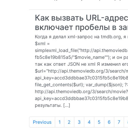
Как вызвать URL-адрес
включает пробелы в з
Когда я делал xml-запрос на tmdb.org, 
$xml =
simplexml_load_file("http://api.themovie
fb5c8e19b815a5/"$movie_name""); и он р
так как ответ JSON не xml Я изменил е
$url="http://api.themoviedb.org/3/search/
api_key=accd3ddbbae37c0315fb5c8e19b8
file_get_contents($url); var_dump($json)
http://api.themoviedb.org/3/search/movie?
api_key=accd3ddbbae37c0315fb5c8e19b8
результаты. […]
Previous
1
2
3
4
5
6
7