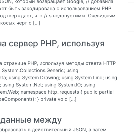
] JSON, который возвращает Google, // добавила
ожет быть закодирована с использованием PHP
r подтверждает, что // s недопустимы. Очевидным
косых черт с […]
а сервер PHP, используя
а странице PHP, используя методы ответа HTTP
System.Collections.Generic; using
a; using System.Drawing; using System.Linq; using
 using System.Net; using System.IO; using
tem.Web; namespace http_requests { public partial
lizeComponent(); } private void […]
т данные между
еобразовать в действительный JSON, а затем