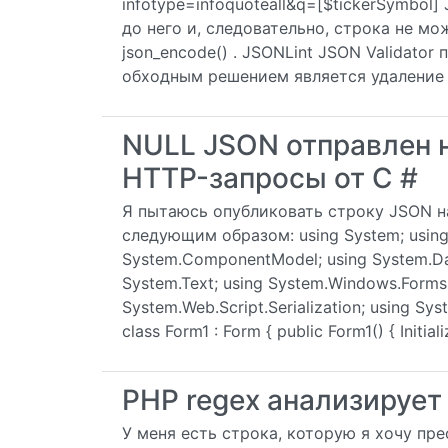
infotype=infoquoteall&q=[$tickerSymbol
до него и, следовательно, строка не м
json_encode() . JSONLint JSON Validato
обходным решением является удаление 
NULL JSON отправлен н
HTTP-запросы от C #
Я пытаюсь опубликовать строку JSON н
следующим образом: using System; using 
System.ComponentModel; using System.Dat
System.Text; using System.Windows.Forms;
System.Web.Script.Serialization; using Sys
class Form1 : Form { public Form1() { Initia
PHP regex анализируе
У меня есть строка, которую я хочу пр