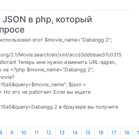
 JSON в php, который
апросе
я использовал этот $movie_name="Dabangg 2";
db.org/2.1/Movie.search/en/xml/accd3ddbbae37c0315
аботал! Теперь мне нужно изменить URL-адрес,
го на <?php $movie_name="Dabangg 2";
movie?
15a5&query=$movie_name"; $json =
; ?> Но это не работает Если вы ищете
15a5&query=Dabangg 2 в браузере вы получите
8
9
10
11
12
13
14
15
16
17
18