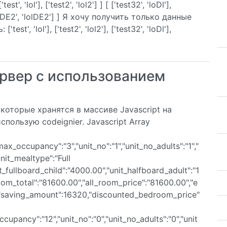
 'lol'], ['test2', 'lol2'] ] [ ['test32', 'loDl'],
['testDE2', 'lolDE2'] ] Я хочу получить только данные
', 'lol'], ['test2', 'lol2'], ['test32', 'loDl'],
рвер с использованием
которые хранятся в массиве Javascript на
пользую codeignier. Javascript Array
t_max_occupancy":"3","unit_no":"1","unit_no_adults":"1","
unit_mealtype":"Full
t_fullboard_child":"4000.00","unit_halfboard_adult":"1
oom_total":"81600.00","all_room_price":"81600.00","e
0,"saving_amount":16320,"discounted_bedroom_price"
occupancy":"12","unit_no":"0","unit_no_adults":"0","unit