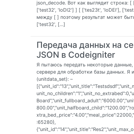
json_decode. Вот как выглядит строка: [ ['test',
['test32', 'loDl2'] ] [ ['tes23t', 'loDEl'], 
между [ ] поэтому результат может быть: ['test
['test32', […]
Передача данных на се
JSON в Codeigniter
Я пытаюсь передать некоторые данные, 
сервере для обработки базы данных. Я ис
(unitdata_set): –
[{"unit_id":"13","unit_title":"Testsdsdf","uni
unit_no_children":"1","unit_no_extrabed":0,"
Board","unit_fullboard_adult":"6000.00","uni
800.00","unit_halfboard_child":"1200.00","r
xtra_bed_price":"4.00","meal_price":2200
:65280},
{"unit_id":"14","unit_title":"Res2","unit_max_