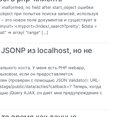
 malformed, no field after start_object ошибки
art_object при попытке поиска записей, используя
– это новое поле документов и существует в
myurl>:<myport>/index/_search?pretty'; $data =
ust" => array( "range" […]
JSONP из localhost, но не
ального хоста. У меня есть PHP webapp,
ызовом, если он предоставляется.
ен (проверен с помощью JSON Validator). URL-
stage/public/data/acties?callback=? Теперь, когда
щью jQuery AJAX, он дает мне предупреждение с