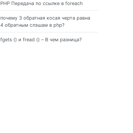
PHP Передача по ссылке в foreach
почему 3 обратная косая черта равна
4 обратным слэшам в php?
fgets () и fread () – В чем разница?