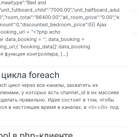
t_mealtype":"Bed and
"unit_fullboard_child":"7000.00","unit_halfboard_adul
0","room_total":"86400.00","all_room_price":"0.00","e
amount":0,"discounted_bedroom_price":0}] Ajax
oooking_url = "<?php echo
ar data_booking = ''; data_booking =
ing_url,{ 'booking_data[]':data_booking
 Моя функция контроллера, […]
цикла foreach
ach цикл через все каналы, захватить их
членами, у которых есть channel_id в их массиве
 сделать правильно. Идея состоит в том, чтобы
я в настоящее время в каналах, в <li></li> под
ool в php-клиенте