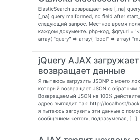
ElasticSearch возвращает мне [_na] query
[_na] query malformed, no field after st
следующий запрос. Местное время поля 
каждом документе. php-код, $qryurl = '<
array( "query" => array( "bool" => array( "m
jQuery AJAX загружает 
возвращает данные
Я пытаюсь загрузить JSONP с моего лок
который возвращает JSON с обратным в
Возвращаемый JSON на 100% действител
адрес выглядит так: http://localhost/back
я пытаюсь загрузить эти данные с помо
сообщением «error», подразумевая, […]