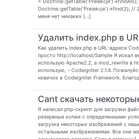
= Doctrine::getTable('Prelekcje')->findAll();
Doctrine::getTable('Prelekcje')->find(2); 
меня нет никаких […]
Удалить index.php в UR
Как удалить index.php в URL-адресе Codei
просто http://localhost/Sample Я искал в
использую Apache2.2, а mod_rewrite в h
использую, – Codeigniter 2.1.4. Пожалуй
новичок в Codeigniter Framework. Благод
Cant скачать некоторы
Я написал php-скрипт для загрузки файл
резервные копии с определенными услов
загрузка некоторых изображений с нашег
остальными изображениями. Все они ма