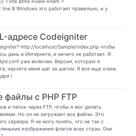
 // 1 line $this->view->item =
// 2 line В Windows это работает правильно, и у
L-адресе Codeigniter
gniter? http://localhost/Sample/index.php чтобы
есь день в Интернете, и ничего не работает. Я
ttpd.conf уже включен. Версия, которую я
ста, научите меня шаг за шагом. Я все еще очень
аря !
е файлы с PHP FTP
ов и папок через FTP, чтобы я мог делать
иями. Но он не загружает все файлы. Это
о сервера. Я не могу понять, что не так с
ленькие изображения флагов всех стран. Они