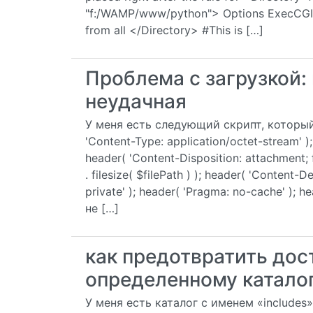
"f:/WAMP/www/python"> Options ExecCGI A
from all </Directory> #This is […]
Проблема с загрузкой: 
неудачная
У меня есть следующий скрипт, который
'Content-Type: application/octet-stream' );
header( 'Content-Disposition: attachment; 
. filesize( $filePath ) ); header( 'Content-
private' ); header( 'Pragma: no-cache' ); head
не […]
как предотвратить дос
определенному катало
У меня есть каталог с именем «include