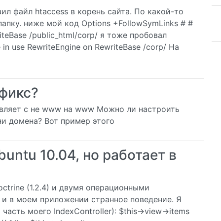
вил файл htaccess в корень сайта. По какой-то
апку. ниже мой код Options +FollowSymLinks # #
iteBase /public_html/corp/ я тоже пробовал
in use RewriteEngine on RewriteBase /corp/ На
фикс?
авляет с не www на www Можно ли настроить
и домена? Вот пример этого
untu 10.04, но работает в
Doctrine (1.2.4) и двумя операционными
, и в моем приложении странное поведение. Я
асть моего IndexController): $this->view->items