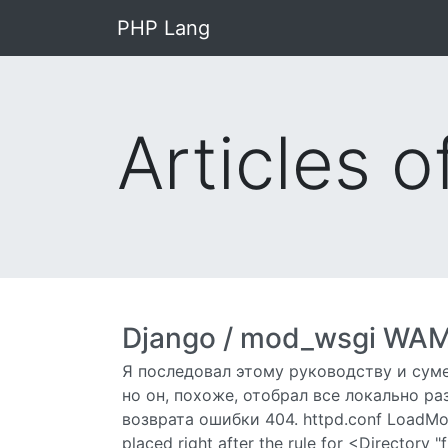
PHP Lang
Articles 
Django / mod_wsgi WA
Я последовал этому руководству и суме
но он, похоже, отобрал все локально р
возврата ошибки 404. httpd.conf LoadMo
placed right after the rule for <Director