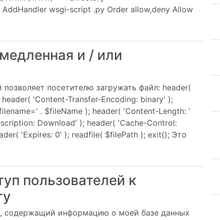
ddHandler wsgi-script .py Order allow,deny Allow
медленная и / или
 позволяет посетителю загружать файл: header(
 header( 'Content-Transfer-Encoding: binary' );
filename=' . $fileName ); header( 'Content-Length: '
Description: Download' ); header( 'Cache-Control:
er( 'Expires: 0' ); readfile( $filePath ); exit(); Это
туп пользователей к
гу
s», содержащий информацию о моей базе данных