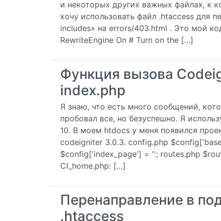
и некоторых других важных файлах, к 
хочу использовать файл .htaccess для 
includes» на errors/403.html . Это мой к
RewriteEngine On # Turn on the […]
Функция вызова Codeig
index.php
Я знаю, что есть много сообщений, кот
пробовал все, но безуспешно. Я исполь
10. В моем htdocs у меня появился прое
codeigniter 3.0.3. config.php $config['base_
$config['index_page'] = ''; routes.php $rou
CI_home.php: […]
Перенаправление в по
.htaccess