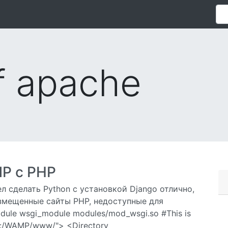
of apache
MP с PHP
л сделать Python с установкой Django отлично,
азмещенные сайты PHP, недоступные для
dule wsgi_module modules/mod_wsgi.so #This is
y "f:/WAMP/www/"> <Directory