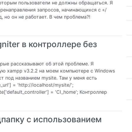
которым пользователи не должны обращаться. Я
перенаправления запросов, начинающихся с «/
од, но он не работает. В чем проблема?!
niter в контроллере без
орые рассказывают об этой проблеме. Я
зую xampp v3.2.2 на моем компьютере с Windows
кт под названием mysite. Там у меня есть
url'] = 'http://localhost/mysite/';
te['default_controller'] = 'CI_home'; Контроллер
дпапку с использованием