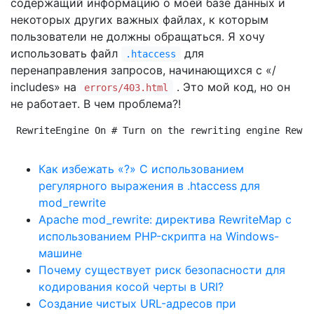
содержащий информацию о моей базе данных и
некоторых других важных файлах, к которым
пользователи не должны обращаться. Я хочу
использовать файл
для
.htaccess
перенаправления запросов, начинающихся с «/
includes» на
. Это мой код, но он
errors/403.html
не работает. В чем проблема?!
RewriteEngine On # Turn on the rewriting engine Rewri
Как избежать «?» С использованием
регулярного выражения в .htaccess для
mod_rewrite
Apache mod_rewrite: директива RewriteMap с
использованием PHP-скрипта на Windows-
машине
Почему существует риск безопасности для
кодирования косой черты в URI?
Создание чистых URL-адресов при