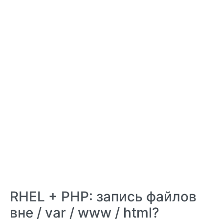
RHEL + PHP: запись файлов
вне / var / www / html?