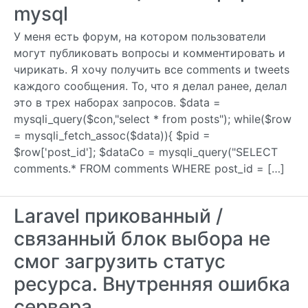
mysql
У меня есть форум, на котором пользователи
могут публиковать вопросы и комментировать и
чирикать. Я хочу получить все comments и tweets
каждого сообщения. То, что я делал ранее, делал
это в трех наборах запросов. $data =
mysqli_query($con,"select * from posts"); while($row
= mysqli_fetch_assoc($data)){ $pid =
$row['post_id']; $dataCo = mysqli_query("SELECT
comments.* FROM comments WHERE post_id = […]
Laravel прикованный /
связанный блок выбора не
смог загрузить статус
ресурса. Внутренняя ошибка
сервера.