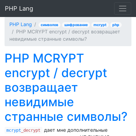
PHP Lang
PHP Lang
символов
шифрование
mcrypt
php
PHP MCRYPT encrypt / decrypt возвращает
невидимые странные символы?
PHP MCRYPT
encrypt / decrypt
возвращает
невидимые
странные символы?
дает мне дополнительные
mcrypt
_decrypt