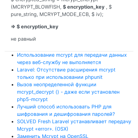
(MCRYPT_BLOWFISH,
$ encryption_key
, $
pure_string, MCRYPT_MODE_ECB, $ iv);
=> $ encryption_key
не равный
Использование mcrypt для передачи данных
через веб-службу не выполняется
Laravel: Отсутствие расширения mcrypt
только при использовании phpunit
Вызов неопределенной функции
mcrypt_decrypt () - даже если установлен
php5-mcrypt
Лучший способ использовать PHP для
шифрования и дешифрования паролей?
SOLVED Fresh Laravel устанавливает передачу
Mcrypt «error». (OSX)
Заменить Mcrypt на OpenSSL