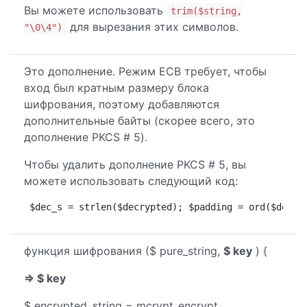
Вы можете использовать
trim($string,
для вырезания этих символов.
"\0\4")
Это дополнение. Режим ECB требует, чтобы
вход был кратным размеру блока
шифрования, поэтому добавляются
дополнительные байты (скорее всего, это
дополнение PKCS # 5).
Чтобы удалить дополнение PKCS # 5, вы
можете использовать следующий код:
$dec_s = strlen($decrypted); $padding = ord($decry
функция шифрования ($ pure_string,
$ key
) {
=> $ key
$ encrypted_string = mcrypt_encrypt