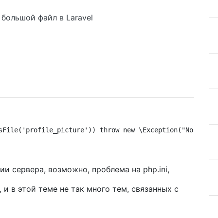
 большой файл в Laravel
sFile('profile_picture')) throw new \Exception("No image
ии сервера, возможно, проблема на php.ini,
 и в этой теме не так много тем, связанных с