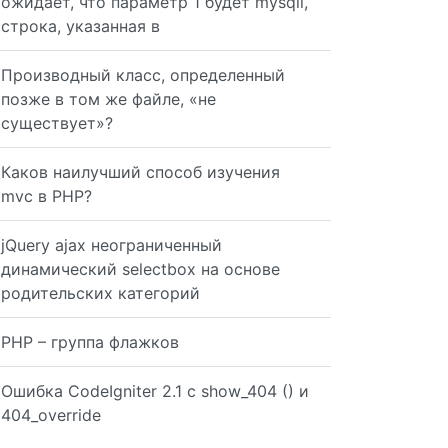
ожидает, что параметр 1 будет mysqli,
строка, указанная в
Производный класс, определенный
позже в том же файле, «не
существует»?
Каков наилучший способ изучения
mvc в PHP?
jQuery ajax неограниченный
динамический selectbox на основе
родительских категорий
PHP – группа флажков
Ошибка CodeIgniter 2.1 с show_404 () и
404_override