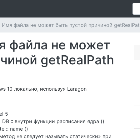
: Имя файла не может быть пустой причиной getRealPath 
мя файла не может
чиной getRealPath
ws 10 локально, используя Laragon
el 5
и DB :: внутри функции расписания ядра ()
 :: name ()
метод не следует называть статически» при