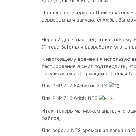
доступ для чтения / записи.
Процесс веб-сервера Пользователь – 
сервером для запуска службы. Вы мож
Через 2 дня я наконец понял, почему.
(Thread Safe) для разработки этого п
К настоящему времени я использую ве
тестирования я смог подтвердить, чт
результатом информации о файлах NT
Для PHP 7.1.7 64-битный TS
Для PHP 7.1.8 64bit NTS
Итак, теперь мы можем знать, что ош
файлов,
Для версии NTS временная папка на C: