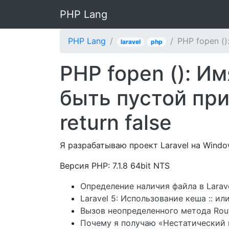
PHP Lang
PHP Lang
PHP fopen ()
laravel
php
PHP fopen (): И
быть пустой при
return false
Я разрабатываю проект Laravel на Windo
Версия PHP: 7.1.8 64bit NTS
Определение наличия файла в Larav
Laravel 5: Использование кеша :: ил
Вызов неопределенного метода Route
Почему я получаю «Нестатический 