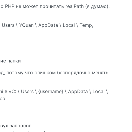
о PHP не может прочитать realPath (я думаю),
Users \ YQuan \ AppData \ Local \ Temp,
ие папки
тод, потому что слишком беспорядочно менять
i в «C: \ Users \ {username} \ AppData \ Local \
вер
двух запросов