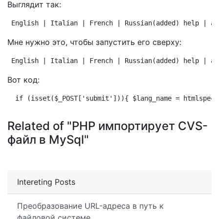
Выглядит так:
English | Italian | French | Russian(added) help | ay
Мне нужно это, чтобы запустить его сверху:
English | Italian | French | Russian(added) help | ay
Вот код:
 if (isset($_POST['submit'])){ $lang_name = htmlspeci
Related of "PHP импортирует CVS-
файл в MySql"
Intereting Posts
Преобразование URL-адреса в путь к
файловой системе