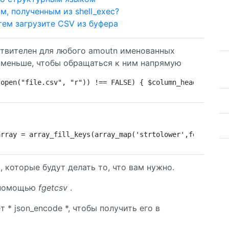
м, полученным из shell_exec?
тем загрузите CSV из буфера
ствителен для любого amoutn именованных
т меньше, чтобы обращаться к ним напрямую
fopen("file.csv", "r")) !== FALSE) { $column_headers = f
array = array_fill_keys(array_map('strtolower',fgetcsv($
 которые будут делать то, что вам нужно.
 помощью
fgetcsv
.
 * json_encode *, чтобы получить его в