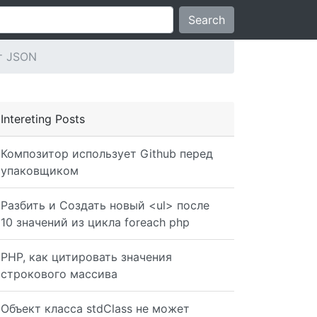
Search
т JSON
Intereting Posts
Композитор использует Github перед
упаковщиком
w York"...
Разбить и Создать новый <ul> после
10 значений из цикла foreach php
PHP, как цитировать значения
], "Place": [ "New York", "New York" ] }
строкового массива
Объект класса stdClass не может