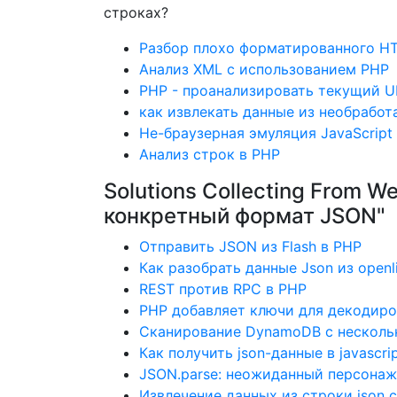
строках?
Разбор плохо форматированного H
Анализ XML с использованием PHP
PHP - проанализировать текущий U
как извлекать данные из необработ
Не-браузерная эмуляция JavaScript
Анализ строк в PHP
Solutions Collecting From 
конкретный формат JSON"
Отправить JSON из Flash в PHP
Как разобрать данные Json из openl
REST против RPC в PHP
PHP добавляет ключи для декодиро
Сканирование DynamoDB с несколь
Как получить json-данные в javascri
JSON.parse: неожиданный персонаж
Извлечение данных из строки json