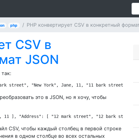
PHP конвертирует CSV в конкретный форма
son
php
ет CSV в
рмат JSON
 так:
ark street", "New York", Jane, 11, "11 bark street", "Ne
реобразовать это в JSON, но я хочу, чтобы
, 11 ], "Address": [ "12 mark street", "12 bark street" 
айл CSV, чтобы каждый столбец в первой строке
ения в одном столбце во всех остальных