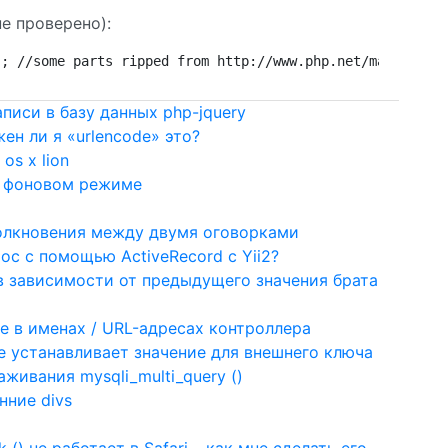
е проверено):
); //some parts ripped from http://www.php.net/manual/en
писи в базу данных php-jquery
ен ли я «urlencode» это?
os x lion
в фоновом режиме
олкновения между двумя оговорками
с с помощью ActiveRecord с Yii2?
в зависимости от предыдущего значения брата
е в именах / URL-адресах контроллера
е устанавливает значение для внешнего ключа
живания mysqli_multi_query ()
нние divs