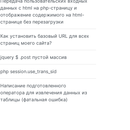
Передача пользовательских входных
данных с html на php-страницу и
отображение содержимого на html-
странице без перезагрузки
Как установить базовый URL для всех
страниц моего сайта?
getcsv($handle); // read the row. foreach($column_header
jquery $ .post пустой массив
php session.use_trans_sid
fp)), array()); while ($row = fgetcsv($fp)) { foreach ($
Написание подготовленного
оператора для извлечения данных из
таблицы (фатальная ошибка)