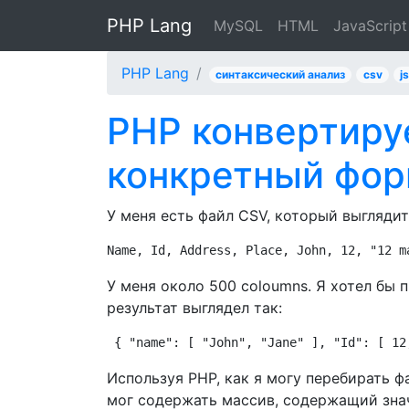
PHP Lang
MySQL
HTML
JavaScript
PHP Lang
синтаксический анализ
csv
j
PHP конвертиру
конкретный фо
У меня есть файл CSV, который выглядит
Name, Id, Address, Place, John, 12, "12 m
У меня около 500 coloumns. Я хотел бы п
результат выглядел так:
{ "name": [ "John", "Jane" ], "Id": [ 12
Используя PHP, как я могу перебирать ф
мог содержать массив, содержащий знач