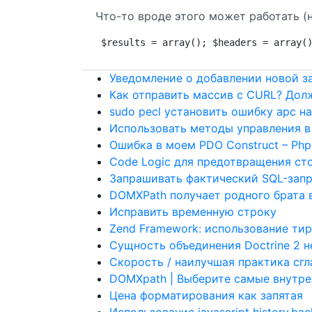
Что-то вроде этого может работать (н
$results = array(); $headers = array(
Уведомление о добавлении новой за
Как отправить массив с CURL? Долж
sudo pecl установить ошибку apc на 
Использовать методы управления 
Ошибка в моем PDO Construct – Php
Code Logic для предотвращения ст
Запрашивать фактический SQL-запро
DOMXPath получает родного брата 
Исправить временную строку
Zend Framework: использование тир
Сущность объединения Doctrine 2 н
Скорость / наилучшая практика сгла
DOMXpath | Выберите самые внутре
Цена форматирования как запятая