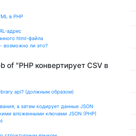
TML в PHP
RL-адрес
анного html-файла
 - возможно ли это?
Web of "PHP конвертирует CSV в
ibrary api? (должным образом)
вания, а затем кодирует данные JSON
кими вложенными ключами JSON (PHP)
pt
 со структурным языком