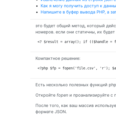
Как я могу получить доступ к данны
Напишите в буфер вывода PHP, а за
это будет общий метод, который дей
номеров. если они статичны, их буде
<? $result = array(); if (($handle = 
Компактное решение:
<?php $fp = fopen('file.csv', 'r'); $
Есть несколько полезных функций php,
Откройте
fopen
и проанализируйте с
После того, как ваш массив использует
формате JSON.