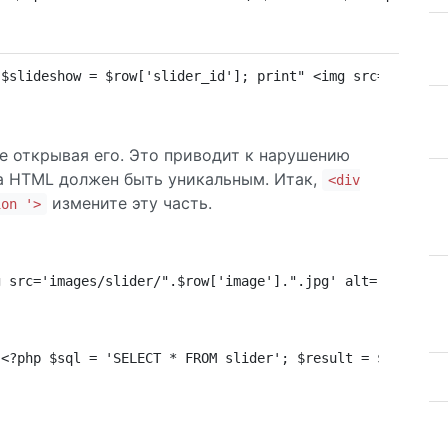
 $slideshow = $row['slider_id']; print" <img src='images
е открывая его. Это приводит к нарушению
а HTML должен быть уникальным. Итак,
<div
измените эту часть.
ion '>
g src='images/slider/".$row['image'].".jpg' alt='' title
 <?php $sql = 'SELECT * FROM slider'; $result = $db->que