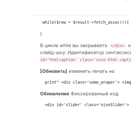
while($row = $result->fetch_assoc()){
}
В цикле while вы закрываете
н
</div>
слайд-шоу. Идентификатор синтаксис
id='htmlcaption' class='nivo-html-capt
[Обновить]
изменить печать на
 print" <div class='some_wraper'> <im
Обновление
Фиксированный код
 <div id='slider' class='nivoSlider'>