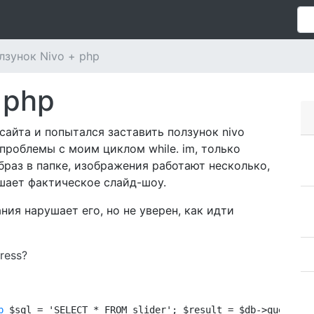
лзунок Nivo + php
 php
сайта и попытался заставить ползунок nivo
 проблемы с моим циклом while. im, только
браз в папке, изображения работают несколько,
ушает фактическое слайд-шоу.
ния нарушает его, но не уверен, как идти
ress?
p
 $sql = 'SELECT * FROM slider'; $result = $db->query($s