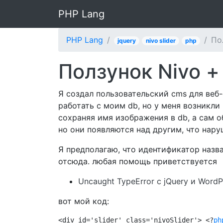
PHP Lang
PHP Lang
По
jquery
nivo slider
php
Ползунок Nivo +
Я создал пользовательский cms для веб-
работать с моим db, но у меня возникли
сохраняя имя изображения в db, а сам о
но они появляются над другим, что нар
Я предполагаю, что идентификатор назва
отсюда. любая помощь приветствуется
Uncaught TypeError с jQuery и WordP
вот мой код:
<div id='slider' class='nivoSlider'> <?
ph