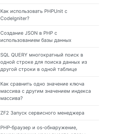
Как использовать PHPUnit с
CodeIgniter?
/slider/".$row['image'].".jpg' alt='' title'#htmlcaption
Создание JSON в PHP с
использованием базы данных
SQL QUERY многократный поиск в
одной строке для поиска данных из
другой строки в одной таблице
Как сравнить одно значение ключа
='#htmlcaption'> </div> // ---------------> Here now you
массива с другим значением индекса
массива?
ry($sql) or die(mysqli_error()); for($i = 0;$row = $resu
ZF2 Запуск сервисного менеджера
PHP-браузер и os-обнаружение,