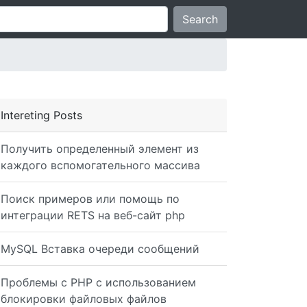
Search
Intereting Posts
Получить определенный элемент из
каждого вспомогательного массива
Поиск примеров или помощь по
интеграции RETS на веб-сайт php
MySQL Вставка очереди сообщений
Проблемы с PHP с использованием
блокировки файловых файлов
ql) or die(mysqli_error()); while($row = $result->fetch_