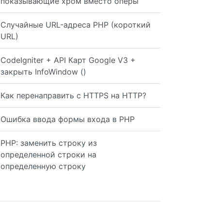
показывающие хром вместо оперы
Случайные URL-адреса PHP (короткий
URL)
CodeIgniter + API Карт Google V3 +
закрыть InfoWindow ()
Как перенаправить с HTTPS на HTTP?
Ошибка ввода формы входа в PHP
PHP: заменить строку из
определенной строки на
определенную строку