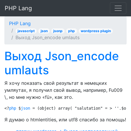
PHP Lang
PHP Lang
javascript
json
jsonp
php
wordpress plugin
Выход Json_encode umlauts
Выход Json_encode
umlauts
Я хочу показать свой результат в немецких
умляутах, я получил свой вывод, например, Fu009
\, но мне нужно «fü», как это.
<?
php
 $
json
 = (object) array( "salutation" = > ''.$ord
Я думаю о htmlentities, или utf8 спасибо за помощь!