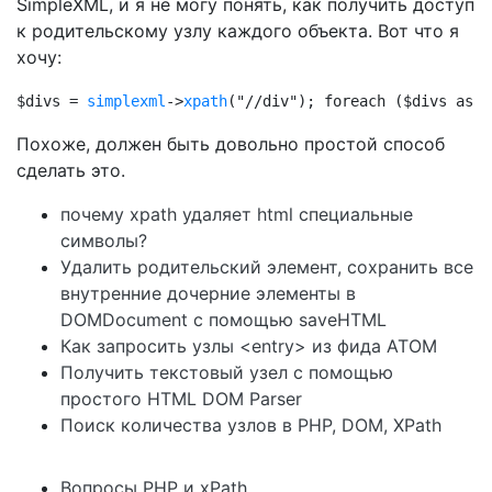
SimpleXML, и я не могу понять, как получить доступ
к родительскому узлу каждого объекта. Вот что я
хочу:
$divs = 
simplexml
->
xpath
("//div"); foreach ($divs as $
Похоже, должен быть довольно простой способ
сделать это.
почему xpath удаляет html специальные
символы?
Удалить родительский элемент, сохранить все
внутренние дочерние элементы в
DOMDocument с помощью saveHTML
Как запросить узлы <entry> из фида ATOM
Получить текстовый узел с помощью
простого HTML DOM Parser
Поиск количества узлов в PHP, DOM, XPath
Вопросы PHP и xPath