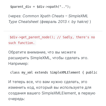
$parent_div = $div->xpath("..");
(через:
Common Xpath Cheats – SimpleXML
Type Cheatsheet (февраль 2013 г. by hakre)
)
$div->get_parent_node(); // Sadly, there's no
such function.
Обратите внимание, что вы можете
расширить SimpleXML, чтобы сделать это.
Например:
class my_xml extends SimpleXMLElement { public fun
И теперь все, что вам нужно сделать, это
изменить код, который вы используете для
создания вашего SimpleXMLElement, в первую
очередь: