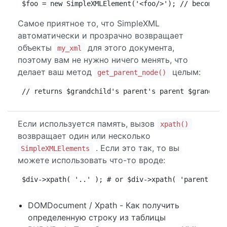
$foo = new SimpleXMLElement('<foo/>'); // becomes 
Самое приятное то, что SimpleXML
автоматически и прозрачно возвращает
объекты
для этого документа,
my_xml
поэтому вам не нужно ничего менять, что
делает ваш метод
целым:
get_parent_node()
// returns $grandchild's parent's parent $grandchi
Если используется память, вызов
xpath()
возвращает один или несколько
. Если это так, то вы
SimpleXMLElements
можете использовать что-то вроде:
$div->xpath( '..' ); # or $div->xpath( 'parent::*'
DOMDocument / Xpath - Как получить
определенную строку из таблицы