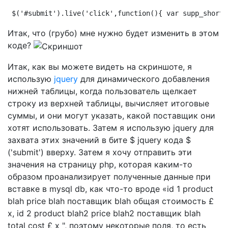
$('#submit').live('click',function(){ var supp_short_
Итак, что (грубо) мне нужно будет изменить в этом
коде?
Итак, как вы можете видеть на скриншоте, я
использую
jquery
для динамического добавления
нижней таблицы, когда пользователь щелкает
строку из верхней таблицы, вычисляет итоговые
суммы, и они могут указать, какой поставщик они
хотят использовать. Затем я использую jquery для
захвата этих значений в бите $ jquery кода $
('submit') вверху. Затем я хочу отправить эти
значения на страницу php, которая каким-то
образом проанализирует полученные данные при
вставке в mysql db, как что-то вроде «id 1 product
blah price blah поставщик blah общая стоимость £
x, id 2 product blah2 price blah2 поставщик blah
total cost £ x ", поэтому некоторые поля, то есть