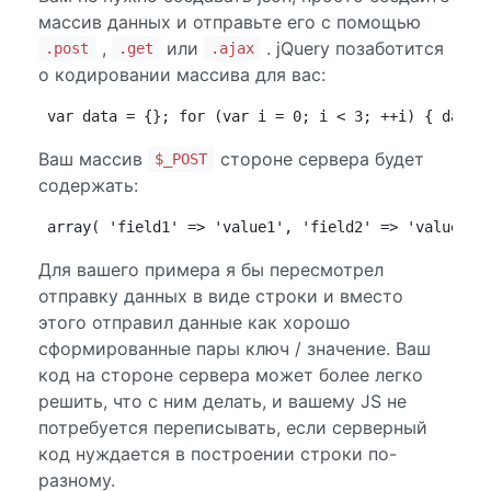
массив данных и отправьте его с помощью
,
или
. jQuery позаботится
.post
.get
.ajax
о кодировании массива для вас:
var data = {}; for (var i = 0; i < 3; ++i) { data[
Ваш массив
стороне сервера будет
$_POST
содержать:
array( 'field1' => 'value1', 'field2' => 'value2',
Для вашего примера я бы пересмотрел
отправку данных в виде строки и вместо
этого отправил данные как хорошо
сформированные пары ключ / значение. Ваш
код на стороне сервера может более легко
решить, что с ним делать, и вашему JS не
потребуется переписывать, если серверный
код нуждается в построении строки по-
разному.