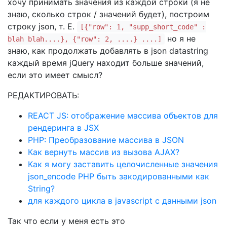
хочу принимать значения из каждой строки (я не
знаю, сколько строк / значений будет), построим
строку json, т. Е.
[{"row": 1, "supp_short_code" :
но я не
blah blah....}, {"row": 2, ....} ....]
знаю, как продолжать добавлять в json datastring
каждый время jQuery находит больше значений,
если это имеет смысл?
РЕДАКТИРОВАТЬ:
REACT JS: отображение массива объектов для
рендеринга в JSX
PHP: Преобразование массива в JSON
Как вернуть массив из вызова AJAX?
Как я могу заставить целочисленные значения
json_encode PHP быть закодированными как
String?
для каждого цикла в javascript с данными json
Так что если у меня есть это