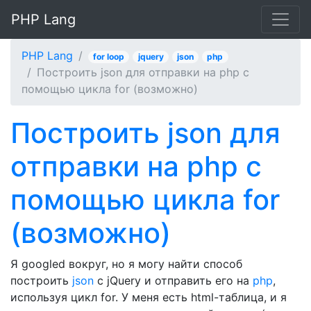
PHP Lang
PHP Lang
for loop
jquery
json
php
Построить json для отправки на php с
помощью цикла for (возможно)
Построить json для
отправки на php с
помощью цикла for
(возможно)
Я googled вокруг, но я могу найти способ
построить
json
с jQuery и отправить его на
php
,
используя цикл for. У меня есть html-таблица, и я