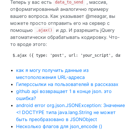
Теперь у вас есть
, массив,
data_to_send
отформатированный аналогично примеру
вашего вопроса. Как указывает @meagar, вы
можете просто отправить его на сервер с
помощью
и др. И разрешить jQuery
.ajax()
автоматически обрабатывать кодировку. Что-
то вроде этого:
$.ajax ({ type: 'post', url: 'your_script', data: 
как я могу получить данные из
местоположения URL-адреса
Гиперссылки на пользователей в рассказах
github api возвращает 1 в конце json. это
ошибка?
android error org.json.JSONException: Значение
<! DOCTYPE типа java.lang.String не может
быть преобразовано в JSONObject
Несколько флагов для json_encode ()