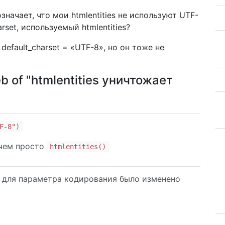
значает, что мои htmlentities не используют UTF-
rset, используемый htmlentities?
default_charset = «UTF-8», но он тоже не
eb of "htmlentities уничтожает
F-8")
 чем просто
htmlentities()
ю для параметра кодирования было изменено