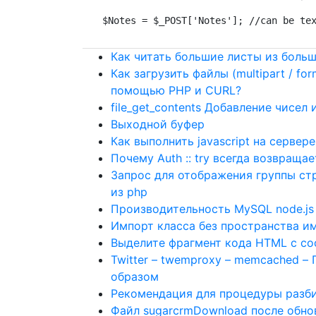
$Notes = $_POST['Notes']; //can be te
Как читать большие листы из больш
Как загрузить файлы (multipart / 
помощью PHP и CURL?
file_get_contents Добавление чисел
Выходной буфер
Как выполнить javascript на сервере
Почему Auth :: try всегда возвращает
Запрос для отображения группы ст
из php
Производительность MySQL node.js
Импорт класса без пространства им
Выделите фрагмент кода HTML с с
Twitter – twemproxy – memcached –
образом
Рекомендация для процедуры разб
Файл sugarcrmDownload после обно