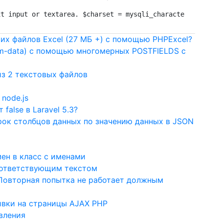
xt input or textarea. $charset = mysqli_character_set_na
их файлов Excel (27 МБ +) с помощью PHPExcel?
form-data) с помощью многомерных POSTFIELDS с
 из 2 текстовых файлов
 node.js
 false в Laravel 5.3?
рок столбцов данных по значению данных в JSON
ен в класс с именами
оответствующим текстом
 Повторная попытка не работает должным
ивки на страницы AJAX PHP
вления