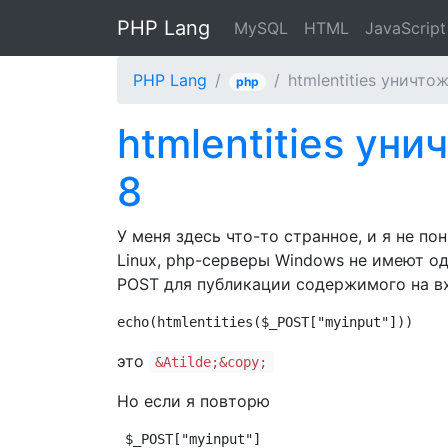
PHP Lang
MySQL
HTML
JavaScript
PHP Lang
htmlentities уничто
php
htmlentities уни
8
У меня здесь что-то странное, и я не п
Linux, php-серверы Windows не имеют о
POST для публикации содержимого на вх
echo(htmlentities($_POST["myinput"]))
это
&Atilde;&copy;
Но если я повторю
$_POST["myinput"]