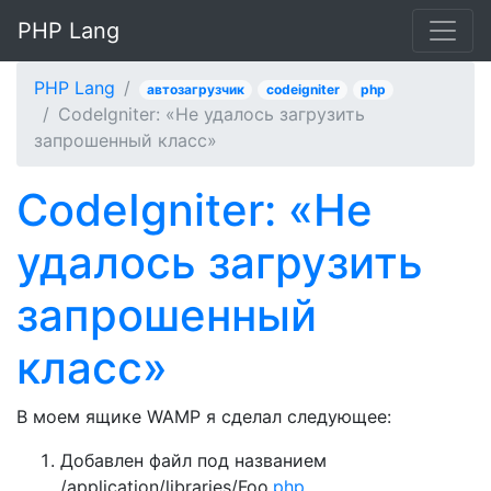
PHP Lang
PHP Lang
автозагрузчик
codeigniter
php
CodeIgniter: «Не удалось загрузить
запрошенный класс»
CodeIgniter: «Не
удалось загрузить
запрошенный
класс»
В моем ящике WAMP я сделал следующее:
Добавлен файл под названием
/application/libraries/Foo.
php