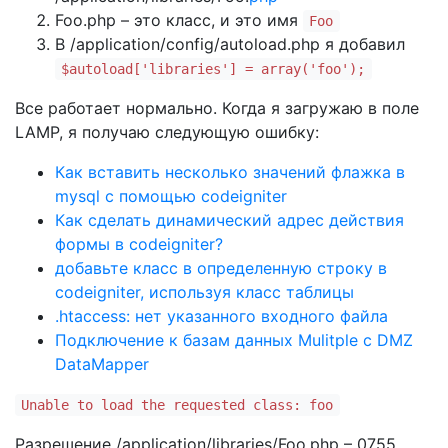
Foo.php – это класс, и это имя
Foo
В /application/config/autoload.php я добавил
$autoload['libraries'] = array('foo');
Все работает нормально. Когда я загружаю в поле
LAMP, я получаю следующую ошибку:
Как вставить несколько значений флажка в
mysql с помощью codeigniter
Как сделать динамический адрес действия
формы в codeigniter?
добавьте класс в определенную строку в
codeigniter, используя класс таблицы
.htaccess: нет указанного входного файла
Подключение к базам данных Mulitple с DMZ
DataMapper
Unable to load the requested class: foo
Разрешение /application/libraries/Foo.php – 0755.