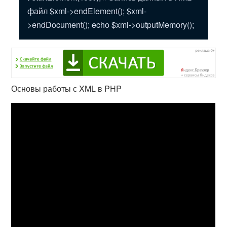
файл $xml->endElement(); $xml-
>endDocument(); echo $xml->outputMemory();
Основы работы с XML в PHP