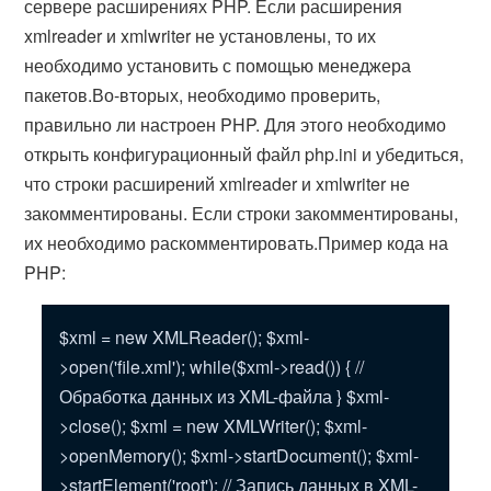
сервере расширениях PHP. Если расширения
xmlreader и xmlwriter не установлены, то их
необходимо установить с помощью менеджера
пакетов.Во-вторых, необходимо проверить,
правильно ли настроен PHP. Для этого необходимо
открыть конфигурационный файл php.ini и убедиться,
что строки расширений xmlreader и xmlwriter не
закомментированы. Если строки закомментированы,
их необходимо раскомментировать.Пример кода на
PHP:
$xml = new XMLReader(); $xml-
>open('file.xml'); while($xml->read()) { //
Обработка данных из XML-файла } $xml-
>close(); $xml = new XMLWriter(); $xml-
>openMemory(); $xml->startDocument(); $xml-
>startElement('root'); // Запись данных в XML-