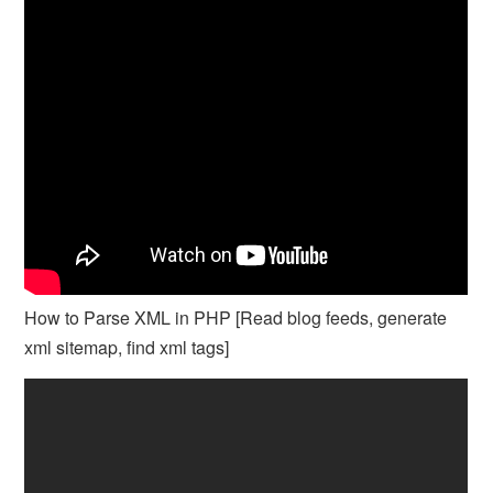
How to Parse XML in PHP [Read blog feeds, generate
xml sitemap, find xml tags]