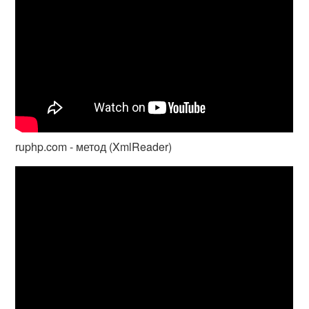
ruphp.com - метод (XmlReader)