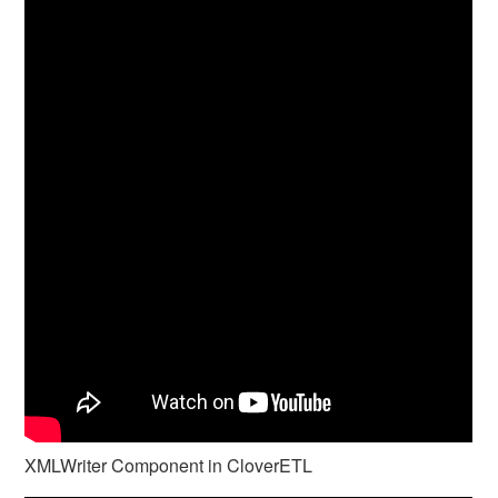
XMLWriter Component in CloverETL