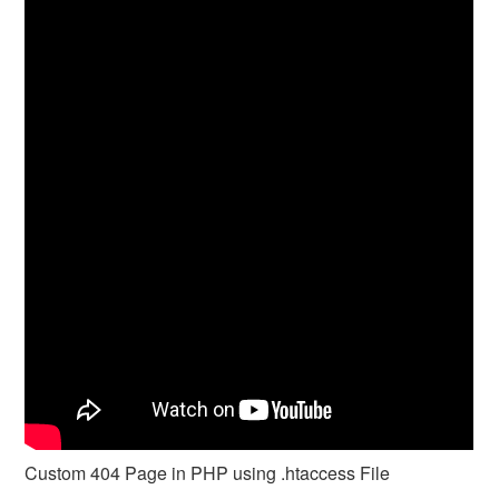
Custom 404 Page in PHP using .htaccess File