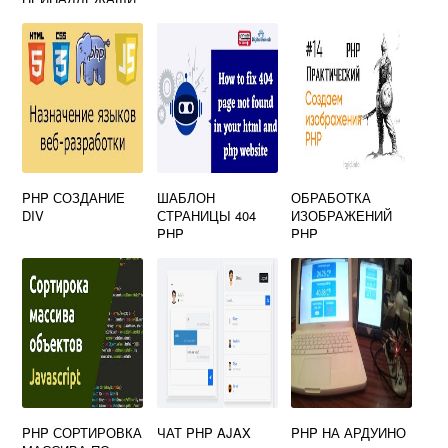
Е СТАТИЧЕСКИМ
WEB СТРАНИЦАМ
HTM PHP HTML
ASP PL
PHP СОЗДАНИЕ
ШАБЛОН
ОБРАБОТКА
DIV
СТРАНИЦЫ 404
ИЗОБРАЖЕНИЙ
PHP
PHP
PHP СОРТИРОВКА
ЧАТ PHP AJAX
PHP НА АРДУИНО