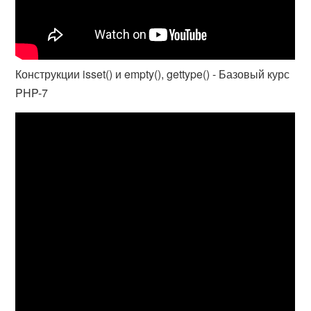
Конструкции isset() и empty(), gettype() - Базовый курс
PHP-7