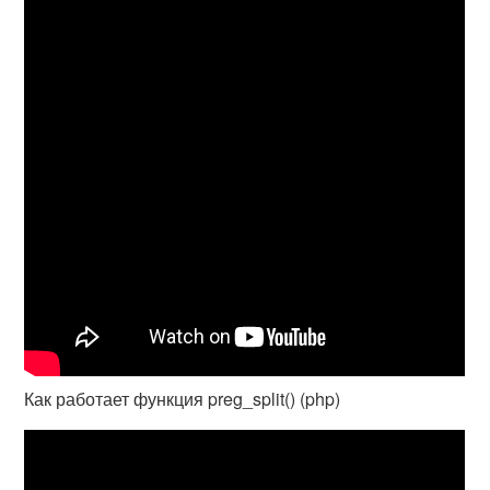
Как работает функция preg_split() (php)