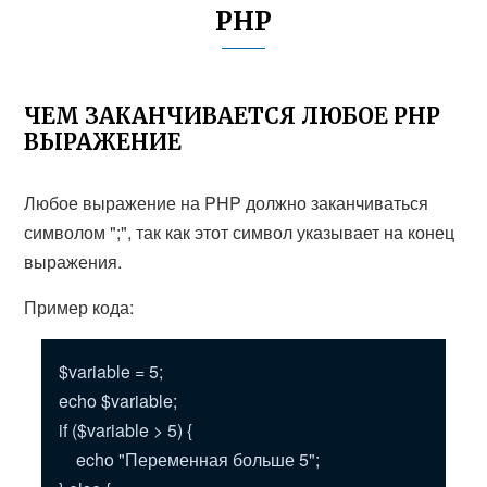
PHP
ЧЕМ ЗАКАНЧИВАЕТСЯ ЛЮБОЕ PHP
ВЫРАЖЕНИЕ
Любое выражение на PHP должно заканчиваться
символом ";", так как этот символ указывает на конец
выражения.
Пример кода:
$variable = 5;
echo $variable;
if ($variable > 5) {
echo "Переменная больше 5";