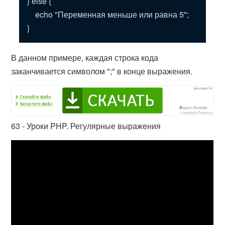
} else {
echo "Переменная меньше или равна 5";
}
В данном примере, каждая строка кода
заканчивается символом ";" в конце выражения.
63 - Уроки PHP. Регулярные выражения