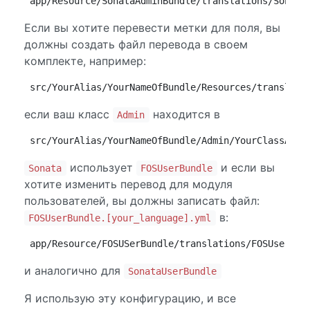
app/Resource/SonataAdminBundle/translations/Sonata
Если вы хотите перевести метки для поля, вы
должны создать файл перевода в своем
комплекте, например:
src/YourAlias/YourNameOfBundle/Resources/translati
если ваш класс
находится в
Admin
src/YourAlias/YourNameOfBundle/Admin/YourClassAdmi
использует
и если вы
Sonata
FOSUserBundle
хотите изменить перевод для модуля
пользователей, вы должны записать файл:
в:
FOSUserBundle.[your_language].yml
app/Resource/FOSUSerBundle/translations/FOSUserBun
и аналогично для
SonataUserBundle
Я использую эту конфигурацию, и все