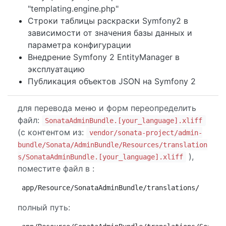
"templating.engine.php"
Строки таблицы раскраски Symfony2 в
зависимости от значения базы данных и
параметра конфигурации
Внедрение Symfony 2 EntityManager в
эксплуатацию
Публикация объектов JSON на Symfony 2
для перевода меню и форм переопределить
файл:
SonataAdminBundle.[your_language].xliff
(с контентом из:
vendor/sonata-project/admin-
bundle/Sonata/AdminBundle/Resources/translation
),
s/SonataAdminBundle.[your_language].xliff
поместите файл в :
app/Resource/SonataAdminBundle/translations/
полный путь: