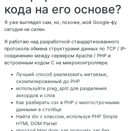
кода на его основе?
Я уже выглядел сам, но, похоже, мой Google-фу
сегодня не силен.
Я работаю над разработкой стандартизованного
протокола обмена структурами данных по TCP / IP-
соединению между сервером Apache / PHP и
встроенным кодом C на микроконтроллере.
Лучший способ реализовать метаязык,
скомпилированный до PHP
используйте preg_split для разделения
аккордов и слов
Как разбирать csv в PHP с многострочными
данными в столбце
Найти div с классом, используя PHP Simple
HTML DOM Parser
простой html dom: как получить тег без