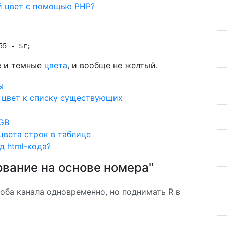
ый цвет с помощью PHP?
55 - $r;
е и темные
цвета
, и вообще не желтый.
ы
 цвет к списку существующих
GB
цвета строк в таблице
д html-кода?
ование на основе номера"
 оба канала одновременно, но поднимать R в