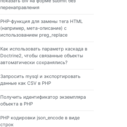
показать div на форме submit без
перенаправления
 < 50) { // green to yellow $r = floor(255 * ($number / 
PHP-функция для замены тега HTML
(например, мета-описание) с
le='background-color: rgb($rgb)'>$rgb</div>"; } echo $ou
использованием preg_replace
Как использовать параметр каскада в
Doctrine2, чтобы связанные объекты
автоматически сохранялись?
Запросить mysql и экспортировать
данные как CSV в PHP
Получить идентификатор экземпляра
объекта в PHP
PHP кодировки json_encode в виде
строк