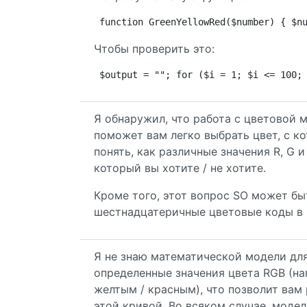
function GreenYellowRed($number) { $n
Чтобы проверить это:
$output = ""; for ($i = 1; $i <= 100;
Я обнаружил, что работа с цветовой 
поможет вам легко выбрать цвет, с к
понять, как различные значения R, G и
который вы хотите / не хотите.
Кроме того, этот вопрос SO может бы
шестнадцатеричные цветовые коды в
Я не знаю математической модели для
определенные значения цвета RGB (нап
желтым / красным), что позволит вам
этой кривой. Во всяком случае, модел