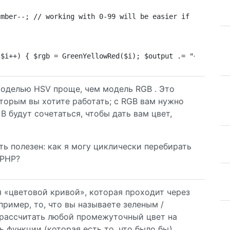
umber--; // working with 0-99 will be easier if ($number
 $i++) { $rgb = GreenYellowRed($i); $output .= "<div sty
моделью HSV проще, чем модель RGB . Это
оторым вы хотите работать; с RGB вам нужно
 B будут сочетаться, чтобы дать вам цвет,
ть полезен: как я могу циклически перебирать
 PHP?
 «цветовой кривой», которая проходит через
ример, то, что вы называете зеленым /
 рассчитать любой промежуточный цвет на
ь функции (которая есть то, что было бы),