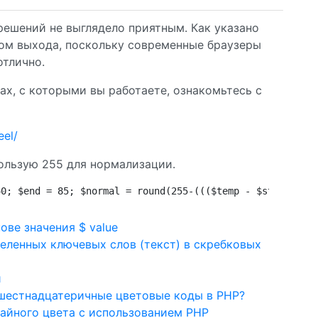
решений не выглядело приятным. Как указано
бом выхода, поскольку современные браузеры
отлично.
ах, с которыми вы работаете, ознакомьтесь с
eel/
пользую 255 для нормализации.
40; $end = 85; $normal = round(255-((($temp - $start)/($
ове значения $ value
деленных ключевых слов (текст) в скребковых
и
 шестнадцатеричные цветовые коды в PHP?
айного цвета с использованием PHP