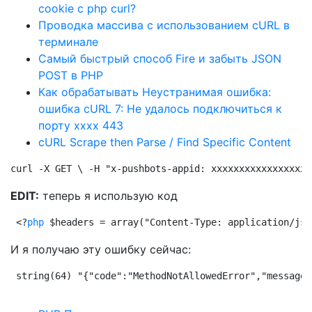
cookie с php curl?
Проводка массива с использованием cURL в
терминале
Самый быстрый способ Fire и забыть JSON
POST в PHP
Как обрабатывать Неустранимая ошибка:
ошибка cURL 7: Не удалось подключиться к
порту xxxx 443
cURL Scrape then Parse / Find Specific Content
curl -X GET \ -H "x-pushbots-appid: xxxxxxxxxxxxxxxxxx
EDIT:
теперь я использую код
<?
php
 $headers = array("Content-Type: application/jso
И я получаю эту ошибку сейчас:
string(64) "{"code":"MethodNotAllowedError","message"