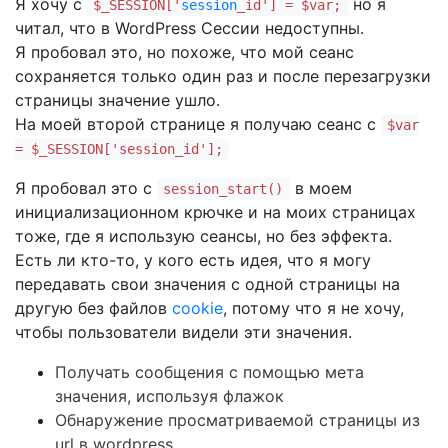
Я хочу с
но я
$_SESSION['
session
_id'] = $var;
читал, что в WordPress Сессии недоступны.
Я пробовал это, но похоже, что мой сеанс
сохраняется только один раз и после перезагрузки
страницы значение ушло.
На моей второй странице я получаю сеанс с
$var
= $_SESSION['session_id'];
Я пробовал это с
в моем
session_start()
инициализационном крючке и на моих страницах
тоже, где я использую сеансы, но без эффекта.
Есть ли кто-то, у кого есть идея, что я могу
передавать свои значения с одной страницы на
другую без файлов
cookie
, потому что я не хочу,
чтобы пользователи видели эти значения.
Получать сообщения с помощью мета
значения, используя флажок
Обнаружение просматриваемой страницы из
url в wordpress