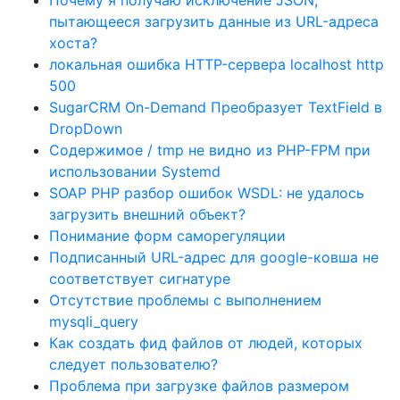
Почему я получаю исключение JSON,
пытающееся загрузить данные из URL-адреса
хоста?
локальная ошибка HTTP-сервера localhost http
500
SugarCRM On-Demand Преобразует TextField в
DropDown
Содержимое / tmp не видно из PHP-FPM при
использовании Systemd
SOAP PHP разбор ошибок WSDL: не удалось
загрузить внешний объект?
Понимание форм саморегуляции
Подписанный URL-адрес для google-ковша не
соответствует сигнатуре
Отсутствие проблемы с выполнением
mysqli_query
Как создать фид файлов от людей, которых
следует пользователю?
Проблема при загрузке файлов размером