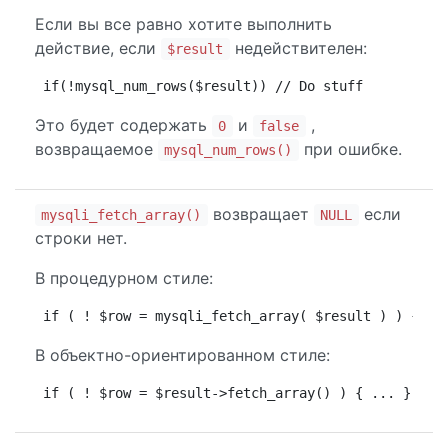
Если вы все равно хотите выполнить
действие, если
недействителен:
$result
if(!mysql_num_rows($result)) // Do stuff
Это будет содержать
и
,
0
false
возвращаемое
при ошибке.
mysql_num_rows()
возвращает
если
mysqli_fetch_array()
NULL
строки нет.
В процедурном стиле:
if ( ! $row = mysqli_fetch_array( $result ) ) { ..
В объектно-ориентированном стиле:
if ( ! $row = $result->fetch_array() ) { ... } els