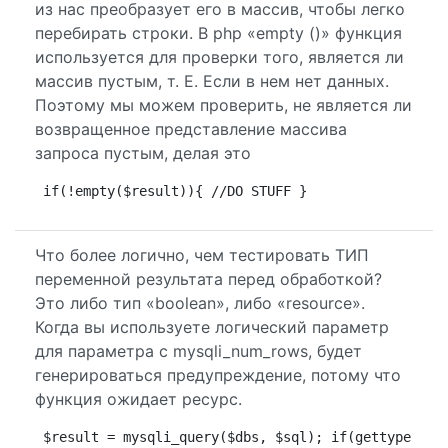
из нас преобразует его в массив, чтобы легко
перебирать строки. В php «empty ()» функция
используется для проверки того, является ли
массив пустым, т. Е. Если в нем нет данных.
Поэтому мы можем проверить, не является ли
возвращенное представление массива
запроса пустым, делая это
if(!empty($result)){ //DO STUFF }
Что более логично, чем тестировать ТИП
переменной результата перед обработкой?
Это либо тип «boolean», либо «resource».
Когда вы используете логический параметр
для параметра с mysqli_num_rows, будет
генерироваться предупреждение, потому что
функция ожидает ресурс.
$result = mysqli_query($dbs, $sql); if(gettype($re