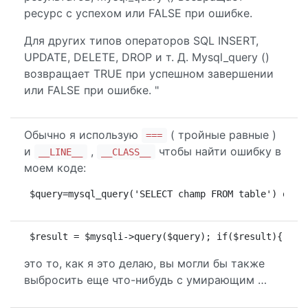
ресурс с успехом или FALSE при ошибке.
Для других типов операторов SQL INSERT,
UPDATE, DELETE, DROP и т. Д. Mysql_query ()
возвращает TRUE при успешном завершении
или FALSE при ошибке. "
Обычно я использую
( тройные равные )
===
и
,
чтобы найти ошибку в
__LINE__
__CLASS__
моем коде:
$query=mysql_query('SELECT champ FROM table') or d
$result = $mysqli->query($query); if($result){ per
это то, как я это делаю, вы могли бы также
выбросить еще что-нибудь с умирающим …