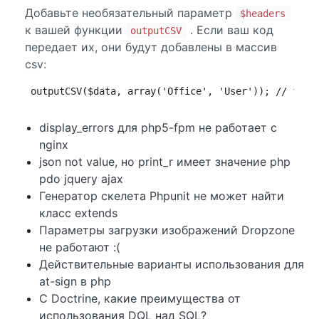
Добавьте необязательный параметр
$headers
к вашей функции
. Если ваш код
outputCSV
передает их, они будут добавлены в массив
csv:
outputCSV($data, array('Office', 'User')); // func
display_errors для php5-fpm не работает с
nginx
json not value, но print_r имеет значение php
pdo jquery ajax
Генератор скелета Phpunit не может найти
класс extends
Параметры загрузки изображений Dropzone
не работают :(
Действительные варианты использования для
at-sign в php
С Doctrine, какие преимущества от
использования DQL над SQL?