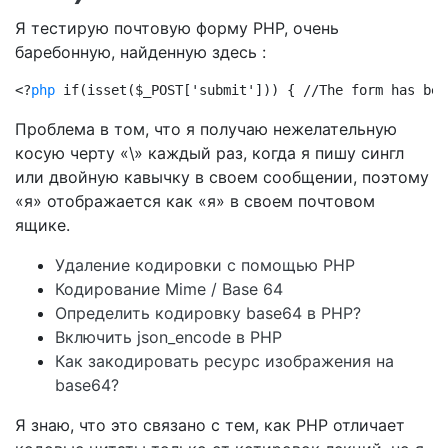
Я тестирую почтовую форму PHP, очень
баребонную, найденную здесь :
<?
php
 if(isset($_POST['submit'])) { //The form has bee
Проблема в том, что я получаю нежелательную
косую черту «\» каждый раз, когда я пишу сингл
или двойную кавычку в своем сообщении, поэтому
«я» отображается как «я» в своем почтовом
ящике.
Удаление кодировки с помощью PHP
Кодирование Mime / Base 64
Определить кодировку base64 в PHP?
Включить json_encode в PHP
Как закодировать ресурс изображения на
base64?
Я знаю, что это связано с тем, как PHP отличает