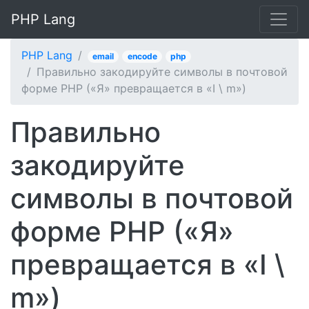
PHP Lang
PHP Lang
email
encode
php
Правильно закодируйте символы в почтовой
форме PHP («Я» превращается в «I \ m»)
Правильно
закодируйте
символы в почтовой
форме PHP («Я»
превращается в «I \
m»)