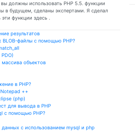
, вы должны использовать PHP 5.5. функции
ы в будущем, сделаны экспертами. Я сделал
 эти функции здесь .
ние результатов
ак BLOB-файлы с помощью PHP?
atch_all
т PDO)
з массива объектов
жение в PHP?
 Notepad ++
lipse (php)
ст для вывода в PHP
sql с помощью PHP?
ы данных с использованием mysql и php