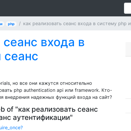
как реализовать сеанс входа в систему php 
ии
php
 сеанс входа в
 сеанс
torials, но все они кажутся относительно
ать php authentication api или framework. Кто-
для внедрения надежных функций входа на сайт?
eb of "как реализовать сеанс
еанс аутентификации"
uire_once?