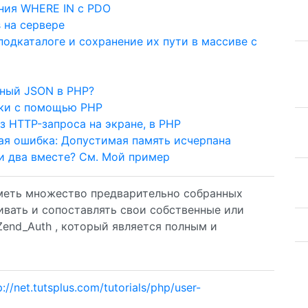
ния WHERE IN с PDO
 на сервере
подкаталоге и сохранение их пути в массиве с
нный JSON в PHP?
оки с помощью PHP
 HTTP-запроса на экране, в PHP
имая ошибка: Допустимая память исчерпана
ти два вместе? См. Мой пример
иметь множество предварительно собранных
вать и сопоставлять свои собственные или
Zend_Auth , который является полным и
p://net.tutsplus.com/tutorials/php/user-