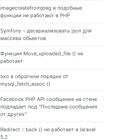
imagecreatefromjpeg и подобные
функции не работают в PHP
Symfony – десериализовать json для
массива объектов
Функция Move_uploaded_file () не
работает
эхо в обратном порядке от
mysql_fetch_assoc ()
Facebook PHP API сообщение на стене
подпадает под "Последние сообщения
от других"
Redirect :: back () не работает в laravel
5.2