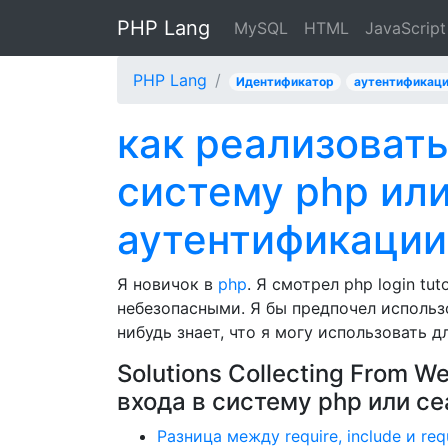
PHP Lang
MySQL
HTML
JavaScript
PHP Lang
Идентификатор
аутентификац
как реализовать
систему php или
аутентификации
Я новичок в
php
. Я смотрел php login tu
небезопасными. Я бы предпочел использов
нибудь знает, что я могу использовать 
Solutions Collecting From W
входа в систему php или с
Разница между require, include и req