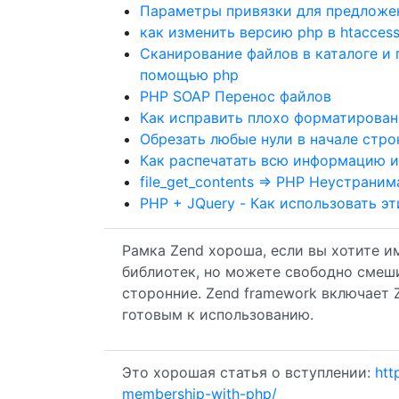
Параметры привязки для предложе
как изменить версию php в htaccess
Сканирование файлов в каталоге и 
помощью php
PHP SOAP Перенос файлов
Как исправить плохо форматирова
Обрезать любые нули в начале стр
Как распечатать всю информацию из
file_get_contents => PHP Неустран
PHP + JQuery - Как использовать э
Рамка Zend хороша, если вы хотите 
библиотек, но можете свободно смеши
сторонние. Zend framework включает 
готовым к использованию.
Это хорошая статья о вступлении:
htt
membership-with-php/