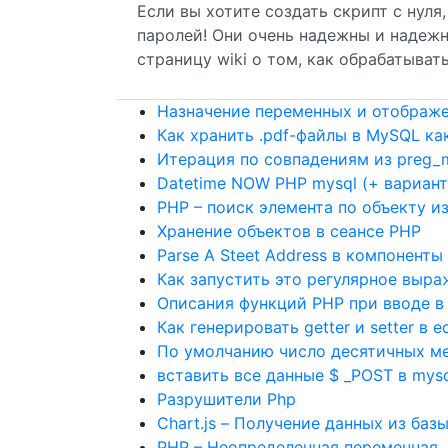
Если вы хотите создать скрипт с нуля
паролей! Они очень надежны и надежн
страницу wiki о том, как обрабатывать
Назначение переменных и отображе
Как хранить .pdf-файлы в MySQL к
Итерация по совпадениям из preg_m
Datetime NOW PHP mysql (+ вариан
PHP – поиск элемента по объекту и
Хранение объектов в сеансе PHP
Parse A Steet Address в компоненты
Как запустить это регулярное выра
Описания функций PHP при вводе в
Как генерировать getter и setter в ec
По умолчанию число десятичных ме
вставить все данные $ _POST в my
Разрушители Php
Chart.js – Получение данных из баз
PHP – Неопределенная переменная