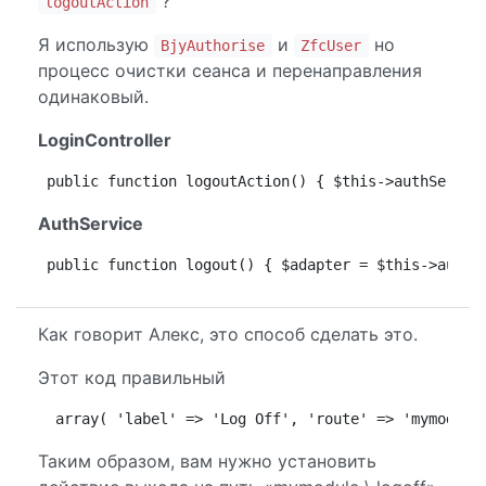
?
logoutAction
Я использую
и
но
BjyAuthorise
ZfcUser
процесс очистки сеанса и перенаправления
одинаковый.
LoginController
public function logoutAction() { $this->authServic
AuthService
public function logout() { $adapter = $this->authS
Как говорит Алекс, это способ сделать это.
Этот код правильный
 array( 'label' => 'Log Off', 'route' => 'mymodule
Таким образом, вам нужно установить