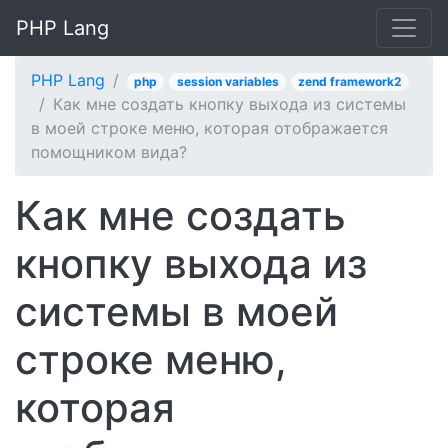
PHP Lang
PHP Lang
php
session variables
zend framework2
Как мне создать кнопку выхода из системы
в моей строке меню, которая отображается
помощником вида?
Как мне создать
кнопку выхода из
системы в моей
строке меню,
которая