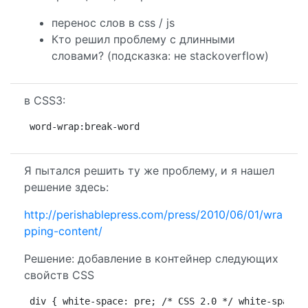
перенос слов в css / js
Кто решил проблему с длинными
словами? (подсказка: не stackoverflow)
в CSS3:
word-wrap:break-word
Я пытался решить ту же проблему, и я нашел
решение здесь:
http://perishablepress.com/press/2010/06/01/wra
pping-content/
Решение: добавление в контейнер следующих
свойств CSS
div { white-space: pre; /* CSS 2.0 */ white-space: