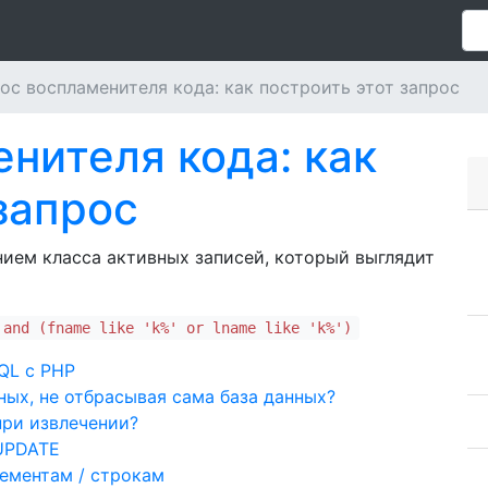
ос воспламенителя кода: как построить этот запрос
нителя кода: как
запрос
нием класса активных записей, который выглядит
 and (fname like 'k%' or lname like 'k%')
QL с PHP
ных, не отбрасывая сама база данных?
ри извлечении?
UPDATE
лементам / строкам