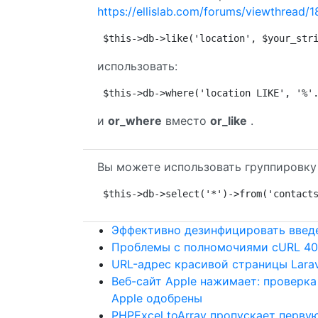
https://ellislab.com/forums/viewthread/
$this->db->like('location', $your_str
использовать:
$this->db->where('location LIKE', '%'
и
or_where
вместо
or_like
.
Вы можете использовать группировку 
$this->db->select('*')->from('contact
Эффективно дезинфицировать введ
Проблемы с полномочиями cURL 40
URL-адрес красивой страницы Larav
Веб-сайт Apple нажимает: проверка
Apple одобрены
PHPExcel toArray пропускает перву