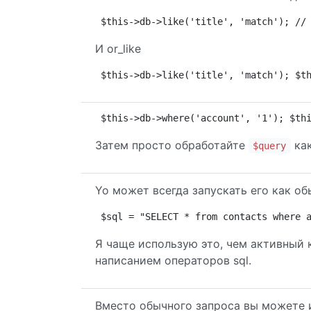
$this->db->like('title', 'match'); //
И or_like
$this->db->like('title', 'match'); $t
$this->db->where('account', '1'); $th
Затем просто обработайте
как
$query
Yo может всегда запускать его как об
$sql = "SELECT * from contacts where 
Я чаще использую это, чем активный 
написанием операторов sql.
Вместо обычного запроса вы можете и