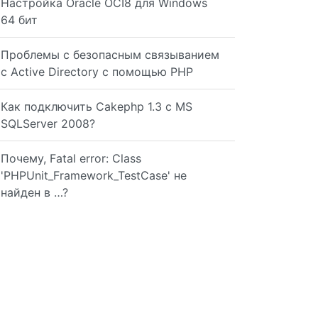
Настройка Oracle OCI8 для Windows
64 бит
Проблемы с безопасным связыванием
с Active Directory с помощью PHP
Как подключить Cakephp 1.3 с MS
; $query = $this->db->get('contacts');
SQLServer 2008?
Почему, Fatal error: Class
'PHPUnit_Framework_TestCase' не
найден в …?
= $this->db->query($sql, array( $like1, $like2));