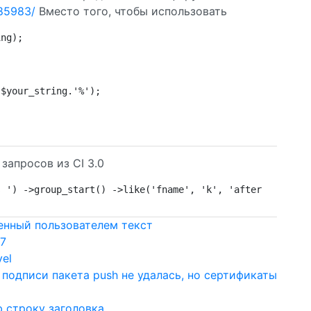
185983/
Вместо того, чтобы использовать
ing);
.$your_string.'%');
запросов из CI 3.0
s ') ->group_start() ->like('fname', 'k', 'after'); ->or
енный пользователем текст
7
el
 подписи пакета push не удалась, но сертификаты
ю строку заголовка