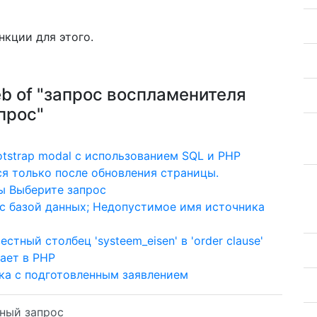
нкции для этого.
Web of "запрос воспламенителя
апрос"
tstrap modal с использованием SQL и PHP
я только после обновления страницы.
ы Выберите запрос
 с базой данных; Недопустимое имя источника
тный столбец 'systeem_eisen' в 'order clause'
тает в PHP
ска с подготовленным заявлением
ный запрос