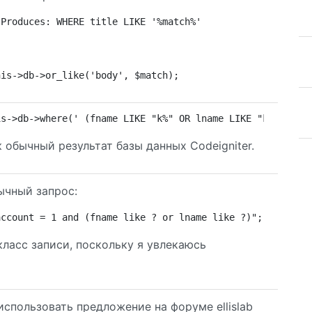
 Produces: WHERE title LIKE '%match%'
his->db->or_like('body', $match);
is->db->where(' (fname LIKE "k%" OR lname LIKE "k%" ) ')
 обычный результат базы данных Codeigniter.
ычный запрос:
account = 1 and (fname like ? or lname like ?)"; $query 
класс записи, поскольку я увлекаюсь
спользовать предложение на форуме ellislab