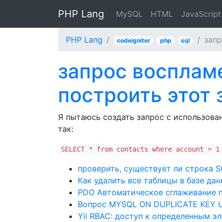
PHP Lang
MySQL
HTML
JavaScript
PHP Lang
запр
codeigniter
php
sql
запрос воспламе
построить этот 
Я пытаюсь создать запрос с использова
так:
SELECT * from contacts where account = 1
проверить, существует ли строка S
Как удалить все таблицы в базе дан
PDO Автоматическое сглаживание п
Вопрос MYSQL ON DUPLICATE KEY 
Yii RBAC: доступ к определенным э